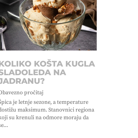
KOLIKO KOŠTA KUGLA
SLADOLEDA NA
JADRANU?
Obavezno pročitaj
Špica je letnje sezone, a temperature
dostižu maksimum. Stanovnici regiona
koji su krenuli na odmore moraju da
se...