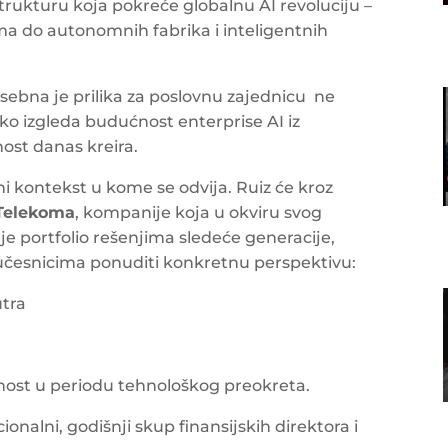
trukturu koja pokreće globalnu AI revoluciju –
ma do autonomnih fabrika i inteligentnih
sebna je prilika za poslovnu zajednicu ne
kako izgleda budućnost enterprise AI iz
ost danas kreira.
 kontekst u kome se odvija. Ruiz će kroz
 Telekoma
, kompanije koja u okviru svog
e portfolio rešenjima sledeće generacije,
, učesnicima ponuditi konkretnu perspektivu:
utra
rnost u periodu tehnološkog preokreta.
onalni, godišnji skup finansijskih direktora i