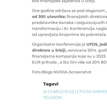
šire finansijske zajednice u Srbiji.
Ove godine održava se pod sloganom „C
od 300 učesnika:
finansijskih direktor
predstavnika banaka i osiguravajućih k
transformaciju i AI. Konferencija nagl
od upravljača brojevima do pokretača 
Organizator konferencije je
UFDS, jedi
direktora u Srbiji,
osnovana 2014. godin
finansijama kompanija koje su u 2023. g
EUR prihoda , a što čini više od 20% B
Foto Blogs NVIDIA /screenshot
Tagovi
AI
|
CARLO RUIZ
|
CFO SA SVRHO
TELEKOM