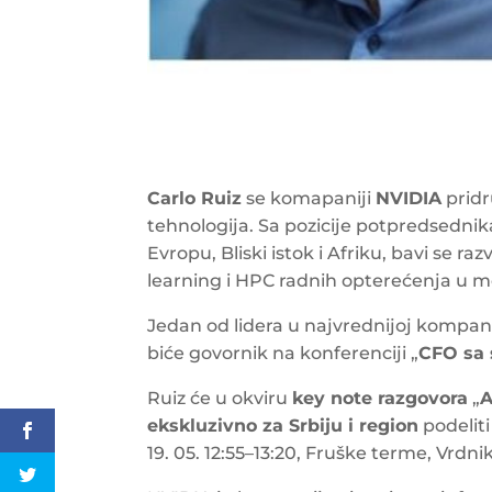
Carlo Ruiz
se komapaniji
NVIDIA
pridr
tehnologija. Sa pozicije potpredsednik
Evropu, Bliski istok i Afriku, bavi se r
learning i HPC radnih opterećenja u 
Jedan od lidera u najvrednijoj kompanij
biće govornik na konferenciji „
CFO sa
Ruiz će u okviru
key note razgovora
„
A
ekskluzivno za Srbiju i region
podeliti
19. 05. 12:55–13:20, Fruške terme, Vrdnik