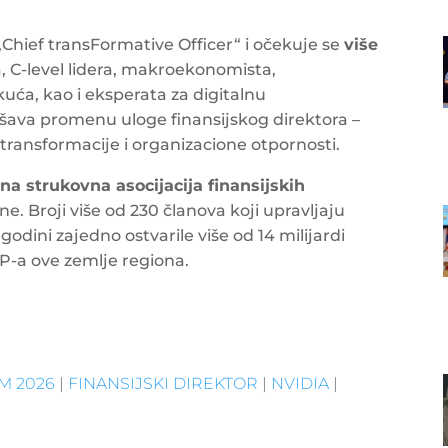
hief transFormative Officer“ i očekuje se
više
a, C-level lidera, makroekonomista,
uća, kao i eksperata za digitalnu
ašava promenu uloge finansijskog direktora –
transformacije i organizacione otpornosti.
na strukovna asocijacija finansijskih
e. Broji više od 230 članova koji upravljaju
odini zajedno ostvarile više od 14 milijardi
DP-a ove zemlje regiona.
M 2026
|
FINANSIJSKI DIREKTOR
|
NVIDIA
|