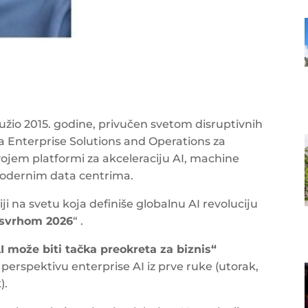
užio 2015. godine, privučen svetom disruptivnih
a Enterprise Solutions and Operations za
azvojem platformi za akceleraciju AI, machine
modernim data centrima.
i na svetu koja definiše globalnu AI revoluciju
 svrhom 2026
“ .
I može biti tačka preokreta za biznis“
 perspektivu enterprise AI iz prve ruke (utorak,
).