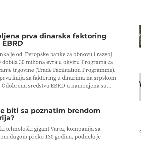
ljena prva dinarska faktoring
ja EBRD
nka je od Evropske banke za obnovu i razvoj
 dobila 30 miliona evra u okviru Programa za
canje trgovine (Trade Facilitation Programme).
 prva linija za faktoring u dinarima na srpskom
u. Odobrena sredstva EBRD-a namenjena su...
će biti sa poznatim brendom
rija?
i tehnološki gigant Varta, kompanija sa
ijom dugom preko 130 godina, podnela je