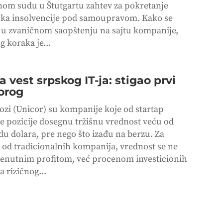
om sudu u Štutgartu zahtev za pokretanje
ka insolvencije pod samoupravom. Kako se
 u zvaničnom saopštenju na sajtu kompanije,
og koraka je...
 vest srpskog IT-ja: stigao prvi
orog
ozi (Unicor) su kompanije koje od startap
e pozicije dosegnu tržišnu vrednost veću od
du dolara, pre nego što izađu na berzu. Za
u od tradicionalnih kompanija, vrednost se ne
renutnim profitom, već procenom investicionih
 rizičnog...