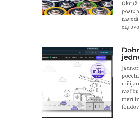
Okružn
postup
navodi
cilj ov
Dobra
jedn
Jednor
početn
milijar
razlik
meri t
fondova