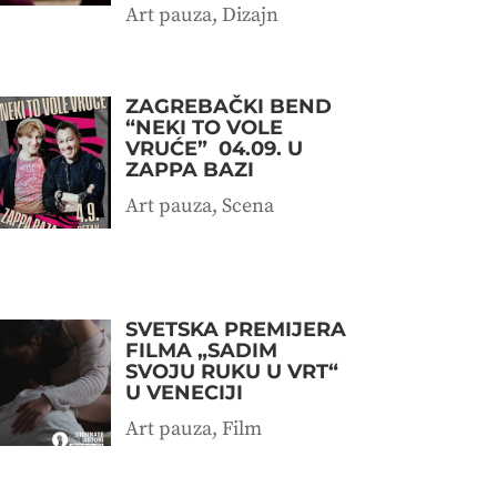
Art pauza
,
Dizajn
ZAGREBAČKI BEND
“NEKI TO VOLE
VRUĆE” 04.09. U
ZAPPA BAZI
Art pauza
,
Scena
SVETSKA PREMIJERA
FILMA „SADIM
SVOJU RUKU U VRT“
U VENECIJI
Art pauza
,
Film