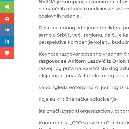
NVIDIA je kompanija-sinonim za infras
od naučnih otkrića i medicinskih siste
poslovnih rešenja.
Dolazak jednog od njenih top lidera po
samo u Srbiji , već i regionu, da čuje 
perspektive kompanije koja tu budućn
Keynote razgovor posebno vrednim čini
razgovor sa Anitom Lazović iz Orion
razvojnog puta na B2B tržištu dograđuj
uključujući prvu AI fabriku u regionu
kako izgleda enterprise AI journey izn
koje su kritične tačke odlučivanja
šta znači izgraditi organizacionu otpo
Konferencija „CFO sa svrhom“ je tradici