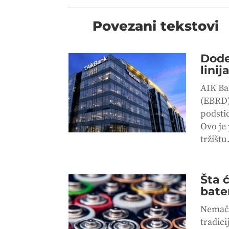
Povezani tekstovi
Dode
lini
AIK Ba
(EBRD)
podsti
Ovo je
tržišt
Šta 
bate
Nemačk
tradic