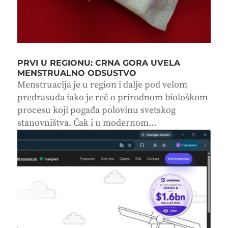
PRVI U REGIONU: CRNA GORA UVELA
MENSTRUALNO ODSUSTVO
Menstruacija je u region i dalje pod velom
predrasuda iako je reč o prirodnom biološkom
procesu koji pogađa polovinu svetskog
stanovništva. Čak i u modernom...