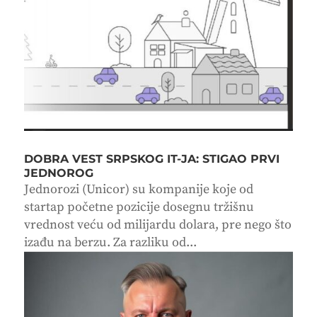
DOBRA VEST SRPSKOG IT-JA: STIGAO PRVI
JEDNOROG
Jednorozi (Unicor) su kompanije koje od
startap početne pozicije dosegnu tržišnu
vrednost veću od milijardu dolara, pre nego što
izađu na berzu. Za razliku od...