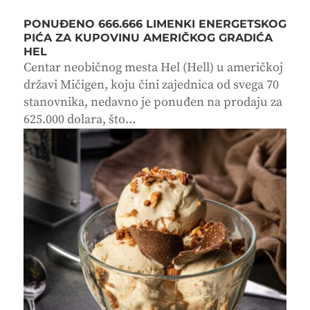
PONUĐENO 666.666 LIMENKI ENERGETSKOG
PIĆA ZA KUPOVINU AMERIČKOG GRADIĆA
HEL
Centar neobičnog mesta Hel (Hell) u američkoj
državi Mičigen, koju čini zajednica od svega 70
stanovnika, nedavno je ponuđen na prodaju za
625.000 dolara, što...