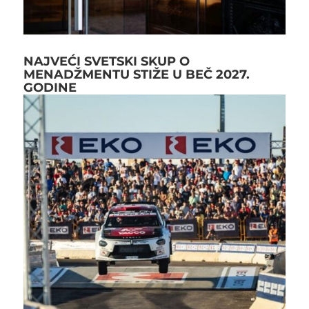
NAJVEĆI SVETSKI SKUP O
MENADŽMENTU STIŽE U BEČ 2027.
GODINE