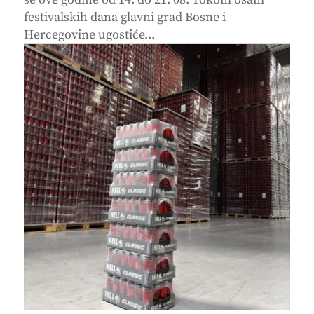
festivalskih dana glavni grad Bosne i
Hercegovine ugostiće...