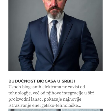
BUDUĆNOST BIOGASA U SRBIJI
Uspeh biogasnih elektrana ne zavisi od
tehnologije, već od njihove integracije u širi
proizvodni lanac, pokazuje najnovije
istraživanje energetsko-tehnološke...