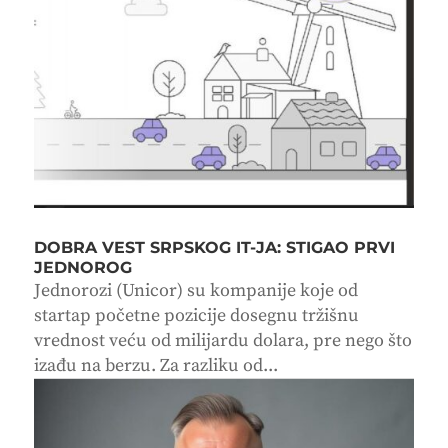
DOBRA VEST SRPSKOG IT-JA: STIGAO PRVI
JEDNOROG
Jednorozi (Unicor) su kompanije koje od
startap početne pozicije dosegnu tržišnu
vrednost veću od milijardu dolara, pre nego što
izađu na berzu. Za razliku od...