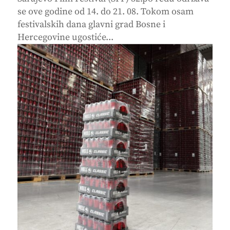
se ove godine od 14. do 21. 08. Tokom osam
festivalskih dana glavni grad Bosne i
Hercegovine ugostiće...