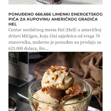
PONUĐENO 666.666 LIMENKI ENERGETSKOG
PIĆA ZA KUPOVINU AMERIČKOG GRADIĆA
HEL
Centar neobičnog mesta Hel (Hell) u američkoj
državi Mičigen, koju čini zajednica od svega 70
stanovnika, nedavno je ponuđen na prodaju za
625.000 dolara, što...