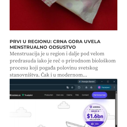
PRVI U REGIONU: CRNA GORA UVELA
MENSTRUALNO ODSUSTVO
Menstruacija je u region i dalje pod velom
predrasuda iako je reč o prirodnom biološkom
procesu koji pogađa polovinu svetskog
stanovništva. Čak i u modernom...