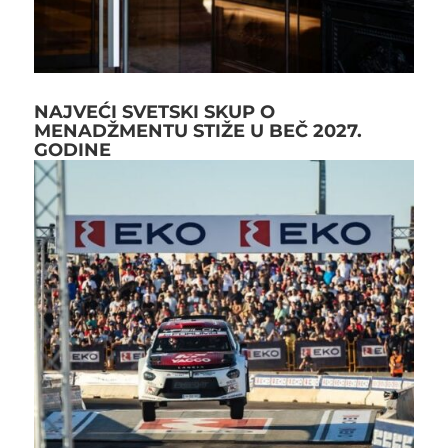
NAJVEĆI SVETSKI SKUP O
MENADŽMENTU STIŽE U BEČ 2027.
GODINE