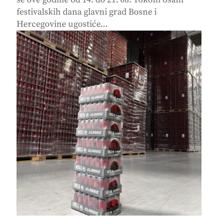
festivalskih dana glavni grad Bosne i
Hercegovine ugostiće...