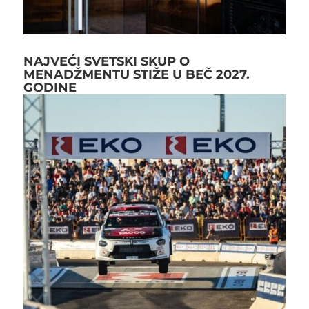
NAJVEĆI SVETSKI SKUP O
MENADŽMENTU STIŽE U BEČ 2027.
GODINE