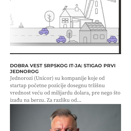
DOBRA VEST SRPSKOG IT-JA: STIGAO PRVI
JEDNOROG
Jednorozi (Unicor) su kompanije koje od
startap početne pozicije dosegnu tržišnu
vrednost veću od milijardu dolara, pre nego što
izađu na berzu. Za razliku od...