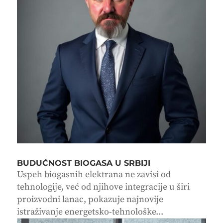
BUDUĆNOST BIOGASA U SRBIJI
Uspeh biogasnih elektrana ne zavisi od
tehnologije, već od njihove integracije u širi
proizvodni lanac, pokazuje najnovije
istraživanje energetsko-tehnološke...