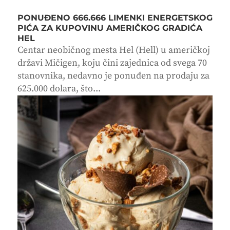
PONUĐENO 666.666 LIMENKI ENERGETSKOG
PIĆA ZA KUPOVINU AMERIČKOG GRADIĆA
HEL
Centar neobičnog mesta Hel (Hell) u američkoj
državi Mičigen, koju čini zajednica od svega 70
stanovnika, nedavno je ponuđen na prodaju za
625.000 dolara, što...