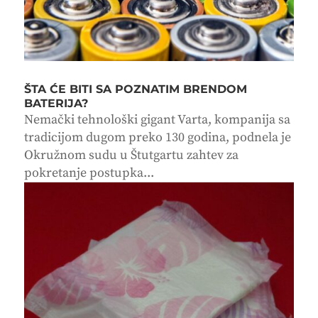
ŠTA ĆE BITI SA POZNATIM BRENDOM
BATERIJA?
Nemački tehnološki gigant Varta, kompanija sa
tradicijom dugom preko 130 godina, podnela je
Okružnom sudu u Štutgartu zahtev za
pokretanje postupka...