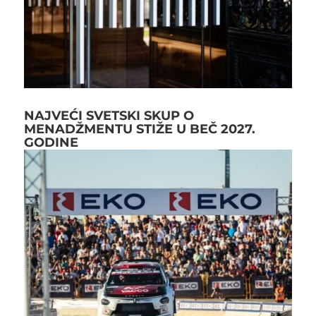
NAJVEĆI SVETSKI SKUP O
MENADŽMENTU STIŽE U BEČ 2027.
GODINE