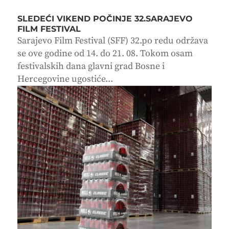
SLEDEĆI VIKEND POČINJE 32.SARAJEVO
FILM FESTIVAL
Sarajevo Film Festival (SFF) 32.po redu održava
se ove godine od 14. do 21. 08. Tokom osam
festivalskih dana glavni grad Bosne i
Hercegovine ugostiće...