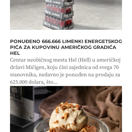
PONUĐENO 666.666 LIMENKI ENERGETSKOG
PIĆA ZA KUPOVINU AMERIČKOG GRADIĆA
HEL
Centar neobičnog mesta Hel (Hell) u američkoj
državi Mičigen, koju čini zajednica od svega 70
stanovnika, nedavno je ponuđen na prodaju za
625.000 dolara, što...