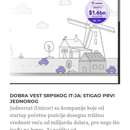
DOBRA VEST SRPSKOG IT-JA: STIGAO PRVI
JEDNOROG
Jednorozi (Unicor) su kompanije koje od
startap početne pozicije dosegnu tržišnu
vrednost veću od milijardu dolara, pre nego što
izađu na berzu. Za razliku od...