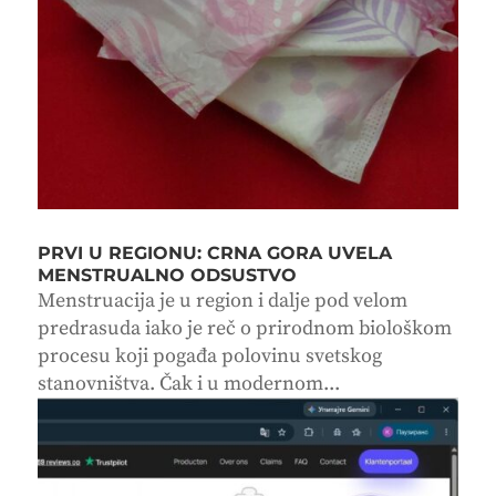
PRVI U REGIONU: CRNA GORA UVELA
MENSTRUALNO ODSUSTVO
Menstruacija je u region i dalje pod velom
predrasuda iako je reč o prirodnom biološkom
procesu koji pogađa polovinu svetskog
stanovništva. Čak i u modernom...