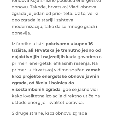
fondova koja snažno podstiču energetsku
obnovu. Takođe, hrvatskoj Vladi obnova
zgrada je jedan od prioriteta. Uz to, veliki
deo zgrada je stariji i zahteva
modernizaciju, tako da se mnogo gradi i
obnavlja.
Iz fabrike u Istri
pokrivamo ukupno 16
tržišta, ali Hrvatska je trenutno jedno od
najaktivnijih i najzrelijih
kada govorimo o
primeni energetski efikasnih rešenja. Na
primer, u Hrvatskoj vidimo snažan
zamah
kroz projekte energetske obnove javnih
zgrada, od škola i bolnica do
višestambenih zgrada
, gde se jasno vidi
kako kvalitetna izolacija direktno utiče na
uštede energije i kvalitet boravka.
S druge strane, kroz obnovu zgrada