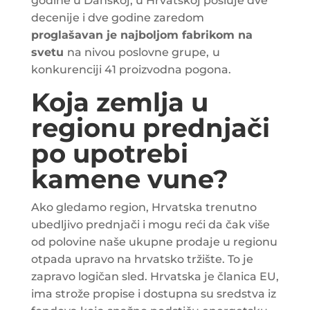
godine u Danskoj, u Hrvatskoj posluje dve
decenije i dve godine zaredom
proglašavan je najboljom fabrikom na
svetu
na nivou poslovne grupe,
u
konkurenciji 41 proizvodna pogona.
Koja zemlja u
regionu prednjači
po upotrebi
kamene vune?
Ako gledamo region, Hrvatska trenutno
ubedljivo prednjači i mogu reći da čak više
od polovine naše ukupne prodaje u regionu
otpada upravo na hrvatsko tržište. To je
zapravo logičan sled. Hrvatska je članica EU,
ima strože propise i dostupna su sredstva iz