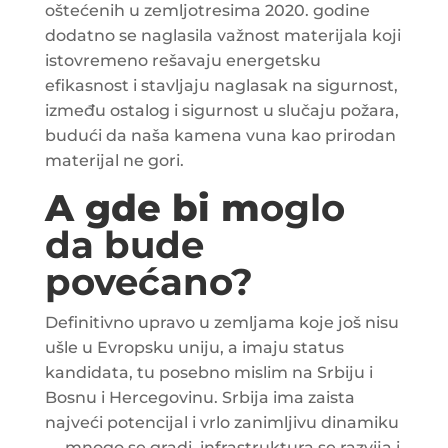
oštećenih u zemljotresima 2020. godine
dodatno se naglasila važnost materijala koji
istovremeno rešavaju energetsku
efikasnost i stavljaju naglasak na sigurnost,
između ostalog i sigurnost u slučaju požara,
budući da naša kamena vuna kao prirodan
materijal ne gori.
A gde bi m
oglo
da bude
povećano?
Definitivno upravo u zemljama koje još nisu
ušle u Evropsku uniju, a imaju status
kandidata, tu posebno mislim na Srbiju i
Bosnu i Hercegovinu. Srbija ima zaista
najveći potencijal i vrlo zanimljivu dinamiku
— mnogo se gradi, infrastruktura se razvija i