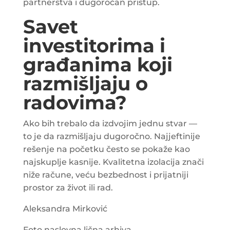
partnerstva i dugoročan pristup.
Savet
investitorima i
građanima koji
razmišljaju o
radovima?
Ako bih trebalo da izdvojim jednu stvar —
to je da razmišljaju dugoročno. Najjeftinije
rešenje na početku često se pokaže kao
najskuplje kasnije. Kvalitetna izolacija znači
niže račune, veću bezbednost i prijatniji
prostor za život ili rad.
Aleksandra Mirković
Foto naslovna lična arhiva