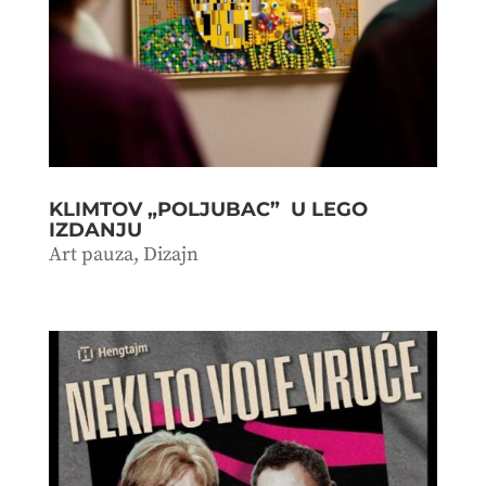
KLIMTOV „POLJUBAC” U LEGO
IZDANJU
Art pauza
,
Dizajn