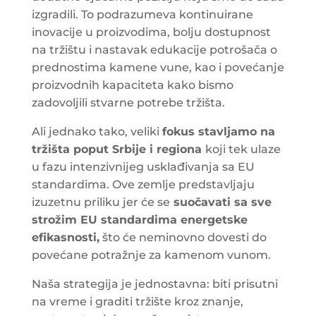
izgradili. To podrazumeva kontinuirane
inovacije u proizvodima, bolju dostupnost
na tržištu i nastavak edukacije potrošača o
prednostima kamene vune, kao i povećanje
proizvodnih kapaciteta kako bismo
zadovoljili stvarne potrebe tržišta.
Ali jednako tako, veliki
fokus stavljamo na
tržišta poput Srbije i regiona
koji tek ulaze
u fazu intenzivnijeg usklađivanja sa EU
standardima. Ove zemlje predstavljaju
izuzetnu priliku jer će se
suočavati sa sve
strožim EU standardima energetske
efikasnosti,
što će neminovno dovesti do
povećane potražnje za kamenom vunom.
Naša strategija je jednostavna: biti prisutni
na vreme i graditi tržište kroz znanje,