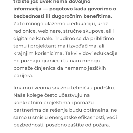
tržište još uvek nema dovoljno
informacija — pogotovo kada govorimo o
bezbednosti ili dugoročnim benefitima.
Zato mnogo ulažemo u edukaciju, kroz
radionice, webinare, stručne skupove, ali i
digitalne kanale. Trudimo se da približimo
temu i projektantima i izvođačima, ali i
krajnjim korisnicima. Takvi vidovi edukacije
ne poznaju granice i tu nam mnogo
pomaže činjenica da nemamo jezičkih
barijera.
Imamo i veoma snažnu tehničku podršku.
Naše kolege često učestvuju na
konkretnim projektima i pomažu
partnerima da rešenja budu optimalna, ne
samo u smislu energetske efikasnosti, već i
bezbednosti, posebno zaštite od požara.