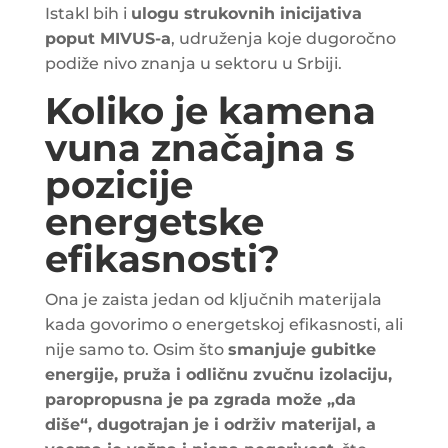
Istakl bih i
ulogu strukovnih inicijativa
poput MIVUS-a
, udruženja koje dugoročno
podiže nivo znanja u sektoru u Srbiji.
Koliko je kamena
vuna značajna s
pozicije
energetske
efikasnosti?
Ona je zaista jedan od ključnih materijala
kada govorimo o energetskoj efikasnosti, ali
nije samo to. Osim što
smanjuje gubitke
energije, pruža i odličnu zvučnu izolaciju,
paropropusna je pa zgrada može „da
diše“, dugotrajan je i održiv materijal, a