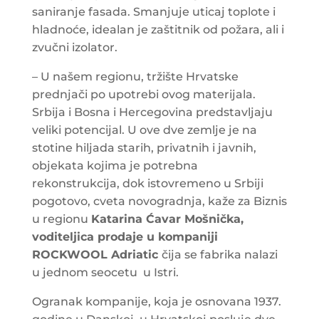
saniranje fasada. Smanjuje uticaj toplote i
hladnoće, idealan je zaštitnik od požara, ali i
zvučni izolator.
– U našem regionu, tržište Hrvatske
prednjači po upotrebi ovog materijala.
Srbija i Bosna i Hercegovina predstavljaju
veliki potencijal. U ove dve zemlje je na
stotine hiljada starih, privatnih i javnih,
objekata kojima je potrebna
rekonstrukcija, dok istovremeno u Srbiji
pogotovo, cveta novogradnja, kaže za Biznis
u regionu
Katarina Ćavar Mošnička,
voditeljica prodaje u kompaniji
ROCKWOOL Adriatic
čija se fabrika nalazi
u jednom seocetu u Istri.
Ogranak kompanije, koja je osnovana 1937.