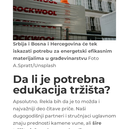
Srbija i Bosna i Hercegovina će tek
iskazati potrebu za energetski efikasnim
materijalima u građevinarstvu
Foto
A.Spratt/Unsplash
Da li je potrebna
edukacija tržišta?
Apsolutno. Rekla bih da je to možda i
najvažniji deo čitave priče. Naši
dugogodišnji partneri i stručnjaci uglavnom
znaju prednosti kamene vune, ali
šire