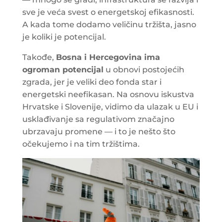
sve je veća svest o energetskoj efikasnosti.
A kada tome dodamo veličinu tržišta, jasno
je koliki je potencijal.
Takođe,
Bosna i Hercegovina ima
ogroman potencijal
u obnovi postojećih
zgrada, jer je veliki deo fonda star i
energetski neefikasan. Na osnovu iskustva
Hrvatske i Slovenije, vidimo da ulazak u EU i
usklađivanje sa regulativom značajno
ubrzavaju promene — i to je nešto što
očekujemo i na tim tržištima.