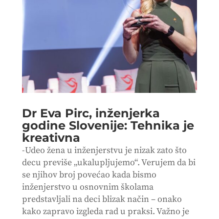
Dr Eva Pirc, inženjerka
godine Slovenije: Tehnika je
kreativna
-Udeo žena u inženjerstvu je nizak zato što
decu previše „ukalupljujemo“. Verujem da bi
se njihov broj povećao kada bismo
inženjerstvo u osnovnim školama
predstavljali na deci blizak način – onako
kako zapravo izgleda rad u praksi. Važno je