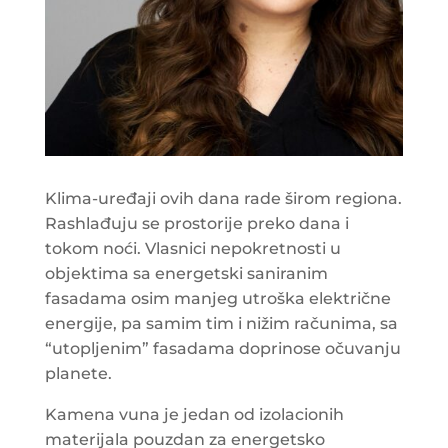
Klima-uređaji ovih dana rade širom regiona.
Rashlađuju se prostorije preko dana i
tokom noći. Vlasnici nepokretnosti u
objektima sa energetski saniranim
fasadama osim manjeg utroška električne
energije, pa samim tim i nižim računima, sa
“utopljenim” fasadama doprinose očuvanju
planete.
Kamena vuna je jedan od izolacionih
materijala pouzdan za energetsko