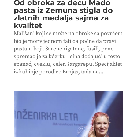
Od obroka za decu Mado
pasta iz Zemuna stigla do
zlatnih medalja sajma za
kvalitet
Mališani koji se mršte na obroke sa povrćem
bio je motiv jednom tati da počne da pravi
pastu u boji. Šarene rigatone, fusili, pene
spremao je za kćerku i sina dodajući u testo
spanać, cveklu, celer, šargarepu. Specijalitet
iz kuhinje porodice Brnjas, tada na...