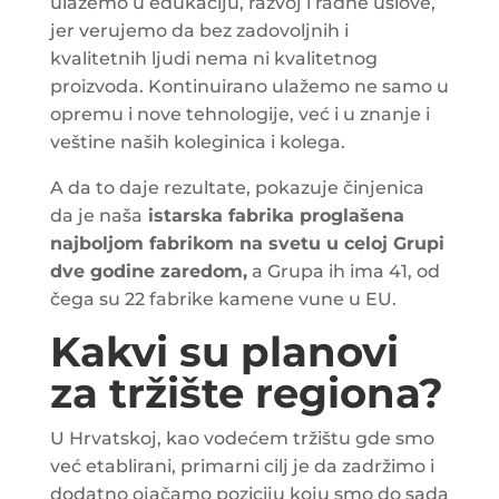
ulažemo u edukaciju, razvoj i radne uslove,
jer verujemo da bez zadovoljnih i
kvalitetnih ljudi nema ni kvalitetnog
proizvoda. Kontinuirano ulažemo ne samo u
opremu i nove tehnologije, već i u znanje i
veštine naših koleginica i kolega.
A da to daje rezultate, pokazuje činjenica
da je naša
istarska fabrika proglašena
najboljom fabrikom na svetu u celoj Grupi
dve godine zaredom,
a Grupa ih ima 41, od
čega su 22 fabrike kamene vune u EU.
Kakvi su planovi
za tržište regiona?
U Hrvatskoj, kao vodećem tržištu gde smo
već etablirani, primarni cilj je da zadržimo i
dodatno ojačamo poziciju koju smo do sada