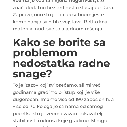
veoma je važna i njena negorivost,
što
znači dodatnu bezbednost u slučaju požara.
Zapravo, ono što je čini posebnom jeste
kombinacija svih tih svojstava. Retko koji
materijal nudi sve to u jednom rešenju.
Kako se borite sa
problemom
nedostatka radne
snage?
To je izazov koji svi osećamo, ali mi već
godinama gradimo pristup koji je više
dugoročan. Imamo više od 190 zaposlenih, a
više od 70 kolega je sa nama od samog
početka što je veoma važan pokazatelj
stabilnosti i odnosa koje gradimo. Mnogo