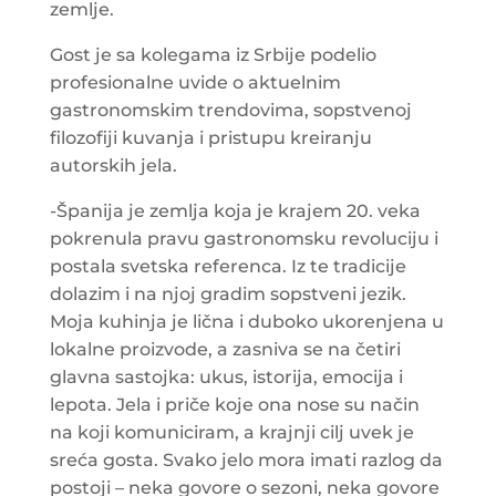
zemlje.
Gost je sa kolegama iz Srbije podelio
profesionalne uvide o aktuelnim
gastronomskim trendovima, sopstvenoj
filozofiji kuvanja i pristupu kreiranju
autorskih jela.
-Španija je zemlja koja je krajem 20. veka
pokrenula pravu gastronomsku revoluciju i
postala svetska referenca. Iz te tradicije
dolazim i na njoj gradim sopstveni jezik.
Moja kuhinja je lična i duboko ukorenjena u
lokalne proizvode, a zasniva se na četiri
glavna sastojka: ukus, istorija, emocija i
lepota. Jela i priče koje ona nose su način
na koji komuniciram, a krajnji cilj uvek je
sreća gosta. Svako jelo mora imati razlog da
postoji – neka govore o sezoni, neka govore