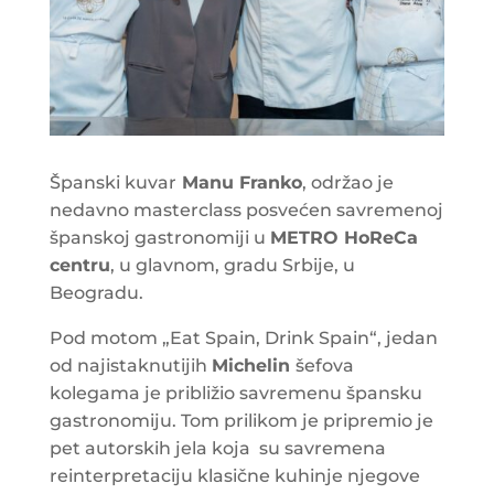
Španski kuvar
Manu Franko
, održao je
nedavno masterclass posvećen savremenoj
španskoj gastronomiji u
METRO HoReCa
centru
, u glavnom, gradu Srbije, u
Beogradu.
Pod motom „Eat Spain, Drink Spain“, jedan
od najistaknutijih
Michelin
šefova
kolegama je približio savremenu špansku
gastronomiju. Tom prilikom je pripremio je
pet autorskih jela koja su savremena
reinterpretaciju klasične kuhinje njegove