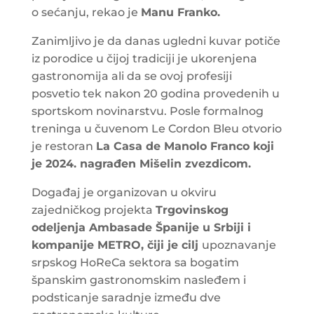
o sećanju, rekao je
Manu Franko.
Zanimljivo je da danas ugledni kuvar potiče
iz porodice u čijoj tradiciji je ukorenjena
gastronomija ali da se ovoj profesiji
posvetio tek nakon 20 godina provedenih u
sportskom novinarstvu. Posle formalnog
treninga u čuvenom Le Cordon Bleu otvorio
je restoran
La Casa de Manolo Franco koji
je 2024. nagrađen Mišelin zvezdicom.
Događaj je organizovan u okviru
zajedničkog projekta
Trgovinskog
odeljenja Ambasade Španije u Srbiji i
kompanije METRO, čiji je cilj
upoznavanje
srpskog HoReCa sektora sa bogatim
španskim gastronomskim nasleđem i
podsticanje saradnje između dve