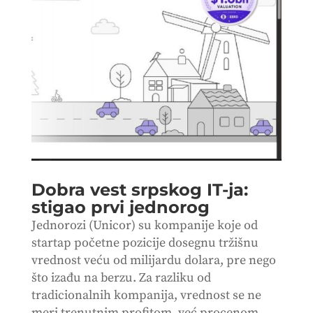
Dobra vest srpskog IT-ja:
stigao prvi jednorog
Jednorozi (Unicor) su kompanije koje od
startap početne pozicije dosegnu tržišnu
vrednost veću od milijardu dolara, pre nego
što izađu na berzu. Za razliku od
tradicionalnih kompanija, vrednost se ne
meri trenutnim profitom, već procenom