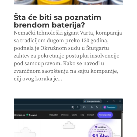
Šta će biti sa poznatim
brendom baterija?
Nemački tehnološki gigant Varta, kompanija
sa tradicijom dugom preko 130 godina,
podnela je Okružnom sudu u Štutgartu
zahtev za pokretanje postupka insolvencije
pod samoupravom. Kako se navodi u
zvaničnom saopštenju na sajtu kompanije,
cilj ovog koraka je...