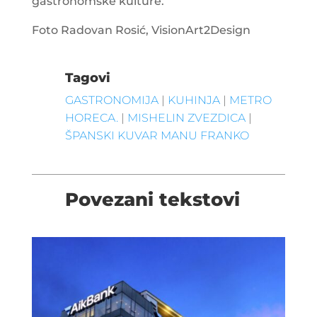
gastronomske kulture.
Foto Radovan Rosić, VisionArt2Design
Tagovi
GASTRONOMIJA
|
KUHINJA
|
METRO
HORECA.
|
MISHELIN ZVEZDICA
|
ŠPANSKI KUVAR MANU FRANKO
Povezani tekstovi