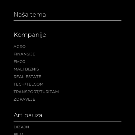
Naša tema
Kompanije
AGRO
FINANSIJE
FMCG
MALI BIZNIS
REAL ESTATE
TECH/TELCOM
TRANSPORT/TURIZAM
ZDRAVLJE
Art pauza
DIZAJN
FILM