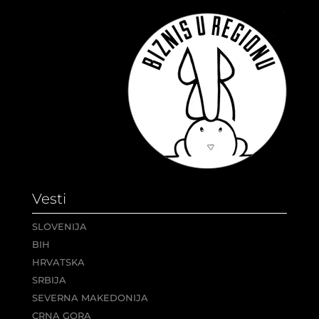
Vesti
SLOVENIJA
BIH
HRVATSKA
SRBIJA
SEVERNA MAKEDONIJA
CRNA GORA