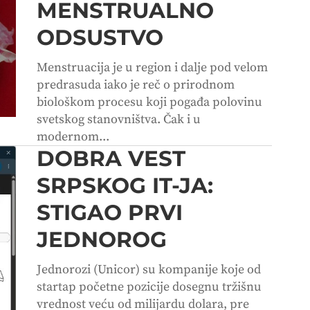
MENSTRUALNO
ODSUSTVO
Menstruacija je u region i dalje pod velom
predrasuda iako je reč o prirodnom
biološkom procesu koji pogađa polovinu
svetskog stanovništva. Čak i u
modernom...
DOBRA VEST
SRPSKOG IT-JA:
STIGAO PRVI
JEDNOROG
Jednorozi (Unicor) su kompanije koje od
startap početne pozicije dosegnu tržišnu
vrednost veću od milijardu dolara, pre