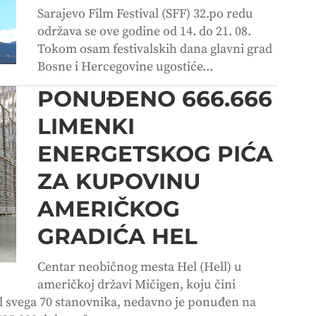
Sarajevo Film Festival (SFF) 32.po redu
održava se ove godine od 14. do 21. 08.
Tokom osam festivalskih dana glavni grad
Bosne i Hercegovine ugostiće...
PONUĐENO 666.666
LIMENKI
ENERGETSKOG PIĆA
ZA KUPOVINU
AMERIČKOG
GRADIĆA HEL
Centar neobičnog mesta Hel (Hell) u
američkoj državi Mičigen, koju čini
d svega 70 stanovnika, nedavno je ponuđen na