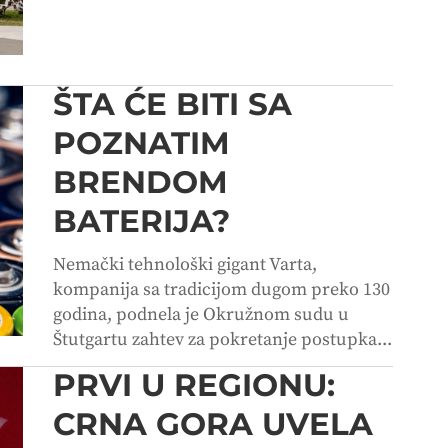
ŠTA ĆE BITI SA
POZNATIM
BRENDOM
BATERIJA?
Nemački tehnološki gigant Varta,
kompanija sa tradicijom dugom preko 130
godina, podnela je Okružnom sudu u
Štutgartu zahtev za pokretanje postupka...
PRVI U REGIONU:
CRNA GORA UVELA