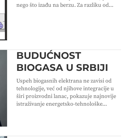
nego što izađu na berzu. Za razliku od...
BUDUĆNOST
BIOGASA U SRBIJI
Uspeh biogasnih elektrana ne zavisi od
tehnologije, već od njihove integracije u
širi proizvodni lanac, pokazuje najnovije
istraživanje energetsko-tehnološke...