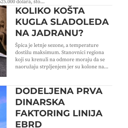
25.000 dolara, što...
KOLIKO KOŠTA
KUGLA SLADOLEDA
NA JADRANU?
Špica je letnje sezone, a temperature
dostižu maksimum. Stanovnici regiona
koji su krenuli na odmore moraju da se
naoružaju strpljenjem jer su kolone na...
DODELJENA PRVA
DINARSKA
FAKTORING LINIJA
EBRD