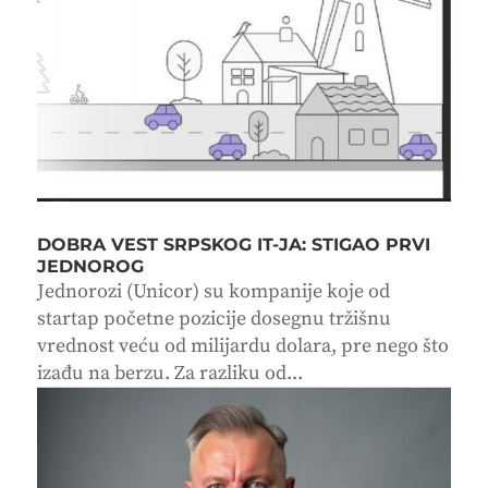
DOBRA VEST SRPSKOG IT-JA: STIGAO PRVI
JEDNOROG
Jednorozi (Unicor) su kompanije koje od
startap početne pozicije dosegnu tržišnu
vrednost veću od milijardu dolara, pre nego što
izađu na berzu. Za razliku od...