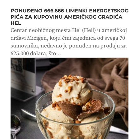
PONUĐENO 666.666 LIMENKI ENERGETSKOG
PIĆA ZA KUPOVINU AMERIČKOG GRADIĆA
HEL
Centar neobičnog mesta Hel (Hell) u američkoj
državi Mičigen, koju čini zajednica od svega 70
stanovnika, nedavno je ponuđen na prodaju za
625.000 dolara, što...