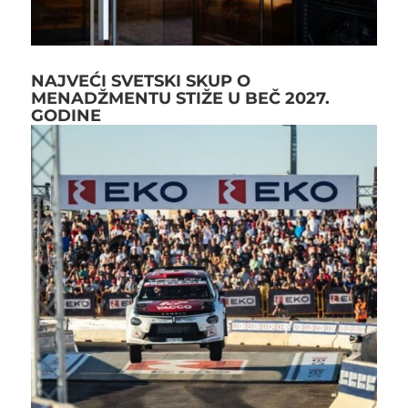
NAJVEĆI SVETSKI SKUP O
MENADŽMENTU STIŽE U BEČ 2027.
GODINE