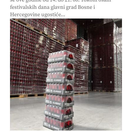
festivalskih dana glavni grad Bosne i
Hercegovine ugostiće...