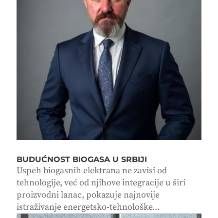
BUDUĆNOST BIOGASA U SRBIJI
Uspeh biogasnih elektrana ne zavisi od
tehnologije, već od njihove integracije u širi
proizvodni lanac, pokazuje najnovije
istraživanje energetsko-tehnološke...