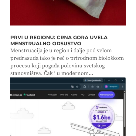
PRVI U REGIONU: CRNA GORA UVELA
MENSTRUALNO ODSUSTVO
Menstruacija je u region i dalje pod velom
predrasuda iako je reč o prirodnom biološkom
procesu koji pogađa polovinu svetskog
stanovništva. Čak i u modernom...