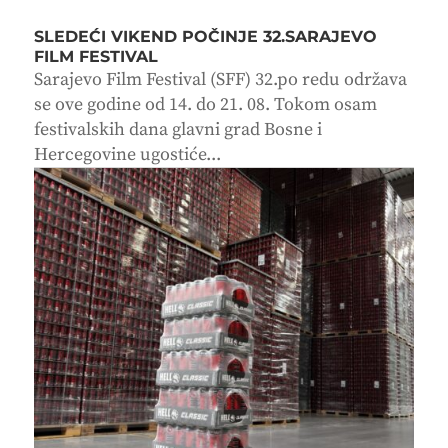
SLEDEĆI VIKEND POČINJE 32.SARAJEVO
FILM FESTIVAL
Sarajevo Film Festival (SFF) 32.po redu održava
se ove godine od 14. do 21. 08. Tokom osam
festivalskih dana glavni grad Bosne i
Hercegovine ugostiće...