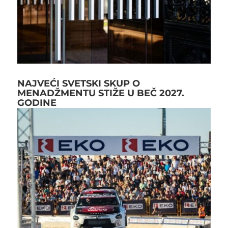
NAJVEĆI SVETSKI SKUP O
MENADŽMENTU STIŽE U BEČ 2027.
GODINE