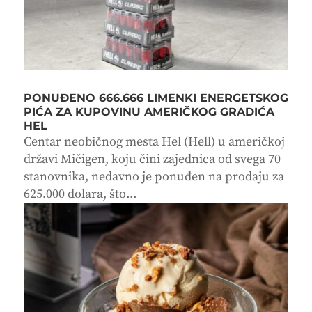
PONUĐENO 666.666 LIMENKI ENERGETSKOG
PIĆA ZA KUPOVINU AMERIČKOG GRADIĆA
HEL
Centar neobičnog mesta Hel (Hell) u američkoj
državi Mičigen, koju čini zajednica od svega 70
stanovnika, nedavno je ponuđen na prodaju za
625.000 dolara, što...