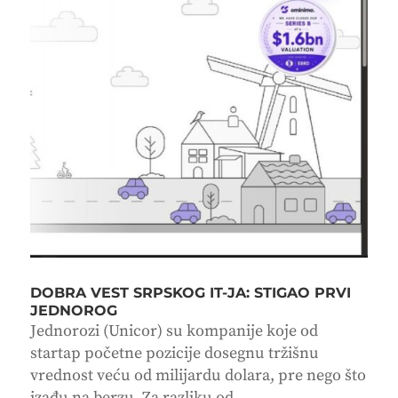
DOBRA VEST SRPSKOG IT-JA: STIGAO PRVI
JEDNOROG
Jednorozi (Unicor) su kompanije koje od
startap početne pozicije dosegnu tržišnu
vrednost veću od milijardu dolara, pre nego što
izađu na berzu. Za razliku od...