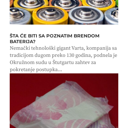
ŠTA ĆE BITI SA POZNATIM BRENDOM
BATERIJA?
Nemački tehnološki gigant Varta, kompanija sa
tradicijom dugom preko 130 godina, podnela je
Okružnom sudu u Štutgartu zahtev za
pokretanje postupka...