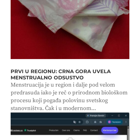
PRVI U REGIONU: CRNA GORA UVELA
MENSTRUALNO ODSUSTVO
Menstruacija je u region i dalje pod velom
predrasuda iako je reč o prirodnom biološkom
procesu koji pogađa polovinu svetskog
stanovništva. Čak i u modernom...