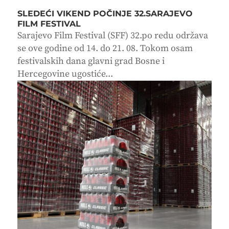
SLEDEĆI VIKEND POČINJE 32.SARAJEVO
FILM FESTIVAL
Sarajevo Film Festival (SFF) 32.po redu održava
se ove godine od 14. do 21. 08. Tokom osam
festivalskih dana glavni grad Bosne i
Hercegovine ugostiće...