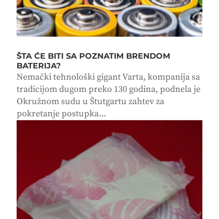
ŠTA ĆE BITI SA POZNATIM BRENDOM
BATERIJA?
Nemački tehnološki gigant Varta, kompanija sa
tradicijom dugom preko 130 godina, podnela je
Okružnom sudu u Štutgartu zahtev za
pokretanje postupka...