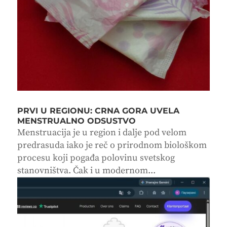
PRVI U REGIONU: CRNA GORA UVELA
MENSTRUALNO ODSUSTVO
Menstruacija je u region i dalje pod velom
predrasuda iako je reč o prirodnom biološkom
procesu koji pogađa polovinu svetskog
stanovništva. Čak i u modernom...