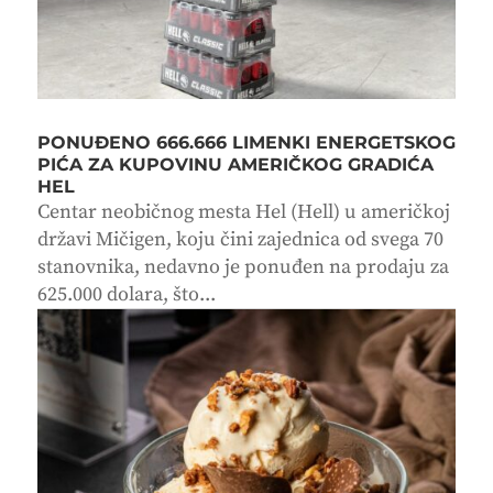
PONUĐENO 666.666 LIMENKI ENERGETSKOG
PIĆA ZA KUPOVINU AMERIČKOG GRADIĆA
HEL
Centar neobičnog mesta Hel (Hell) u američkoj
državi Mičigen, koju čini zajednica od svega 70
stanovnika, nedavno je ponuđen na prodaju za
625.000 dolara, što...