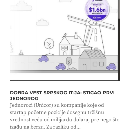
DOBRA VEST SRPSKOG IT-JA: STIGAO PRVI
JEDNOROG
Jednorozi (Unicor) su kompanije koje od
startap početne pozicije dosegnu tržišnu
vrednost veću od milijardu dolara, pre nego što
izađu na berzu. Za razliku od...