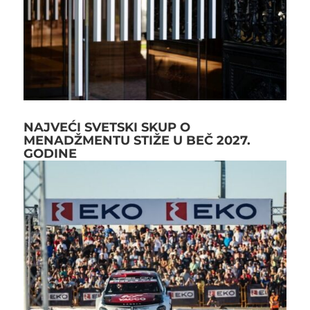
NAJVEĆI SVETSKI SKUP O
MENADŽMENTU STIŽE U BEČ 2027.
GODINE