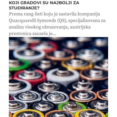
KOJI GRADOVI SU NAJBOLJI ZA
STUDIRANJE?
Prema rang-listi koju je sastavila kompanija
Quacquarelli Symonds (QS), specijalizovana za
analizu visokog obrazovanja, austrijska
prestonica zauzela je...