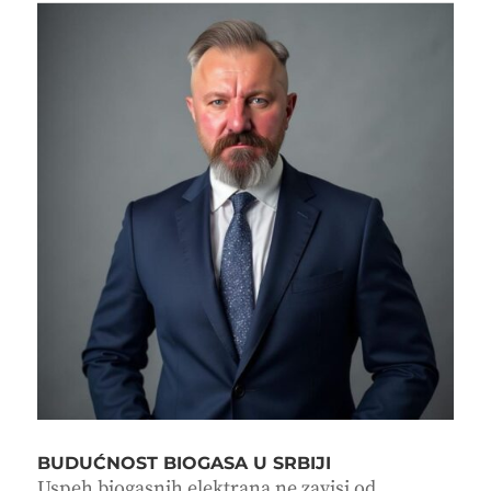
BUDUĆNOST BIOGASA U SRBIJI
Uspeh biogasnih elektrana ne zavisi od