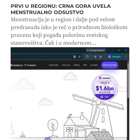
PRVI U REGIONU: CRNA GORA UVELA
MENSTRUALNO ODSUSTVO
Menstruacija je u region i dalje pod velom
predrasuda iako je reč o prirodnom biološkom
procesu koji pogađa polovinu svetskog
stanovništva. Čak i u modernom...