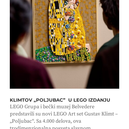
KLIMTOV „POLJUBAC” U LEGO IZDANJU
LEGO Grupa i bečki muzej Belvedere
predstavili su novi LEGO Art set Gustav Klimt –
„Poljubac“. Sa 4.000 delova, ova
trodimenzionalna posveta slavnom...