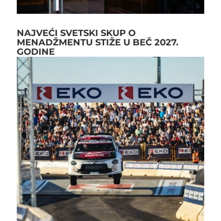
NAJVEĆI SVETSKI SKUP O
MENADŽMENTU STIŽE U BEČ 2027.
GODINE