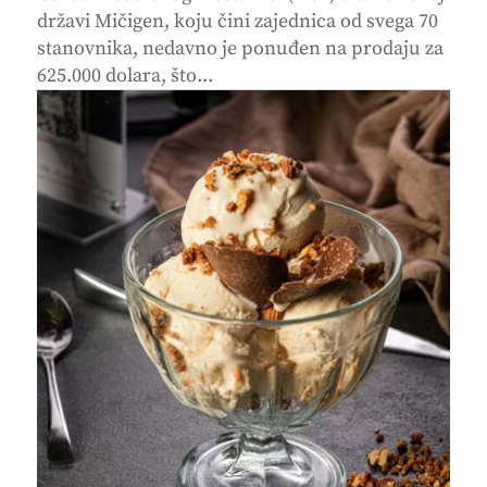
državi Mičigen, koju čini zajednica od svega 70
stanovnika, nedavno je ponuđen na prodaju za
625.000 dolara, što...