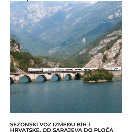
SEZONSKI VOZ IZMEĐU BIH I
HRVATSKE, OD SARAJEVA DO PLOČA