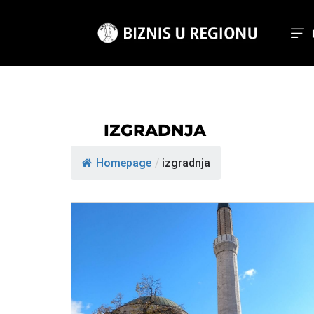
IZGRADNJA
Homepage
/
izgradnja