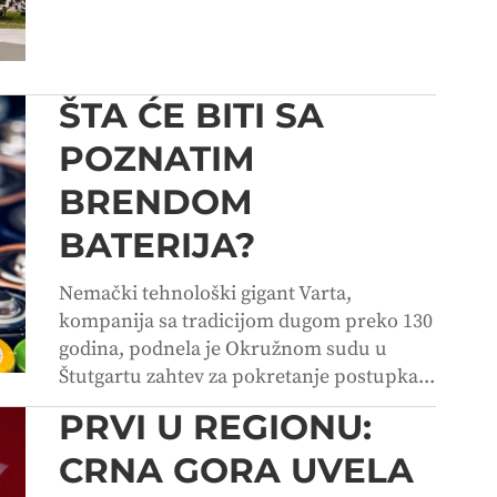
ŠTA ĆE BITI SA
POZNATIM
BRENDOM
BATERIJA?
Nemački tehnološki gigant Varta,
kompanija sa tradicijom dugom preko 130
godina, podnela je Okružnom sudu u
Štutgartu zahtev za pokretanje postupka...
PRVI U REGIONU:
CRNA GORA UVELA