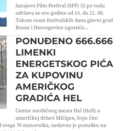
Sarajevo Film Festival (SFF) 32.po redu
održava se ove godine od 14. do 21. 08.
Tokom osam festivalskih dana glavni grad
Bosne i Hercegovine ugostiće...
PONUĐENO 666.666
LIMENKI
ENERGETSKOG PIĆA
ZA KUPOVINU
AMERIČKOG
GRADIĆA HEL
Centar neobičnog mesta Hel (Hell) u
američkoj državi Mičigen, koju čini
d svega 70 stanovnika, nedavno je ponuđen na