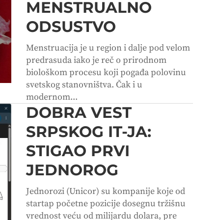
MENSTRUALNO
ODSUSTVO
Menstruacija je u region i dalje pod velom
predrasuda iako je reč o prirodnom
biološkom procesu koji pogađa polovinu
svetskog stanovništva. Čak i u
modernom...
DOBRA VEST
SRPSKOG IT-JA:
STIGAO PRVI
JEDNOROG
Jednorozi (Unicor) su kompanije koje od
startap početne pozicije dosegnu tržišnu
vrednost veću od milijardu dolara, pre