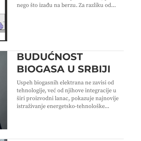
nego što izađu na berzu. Za razliku od...
BUDUĆNOST
BIOGASA U SRBIJI
Uspeh biogasnih elektrana ne zavisi od
tehnologije, već od njihove integracije u
širi proizvodni lanac, pokazuje najnovije
istraživanje energetsko-tehnološke...