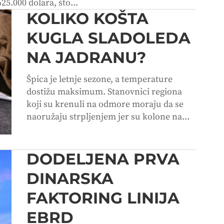
25.000 dolara, što...
KOLIKO KOŠTA
KUGLA SLADOLEDA
NA JADRANU?
Špica je letnje sezone, a temperature
dostižu maksimum. Stanovnici regiona
koji su krenuli na odmore moraju da se
naoružaju strpljenjem jer su kolone na...
DODELJENA PRVA
DINARSKA
FAKTORING LINIJA
EBRD