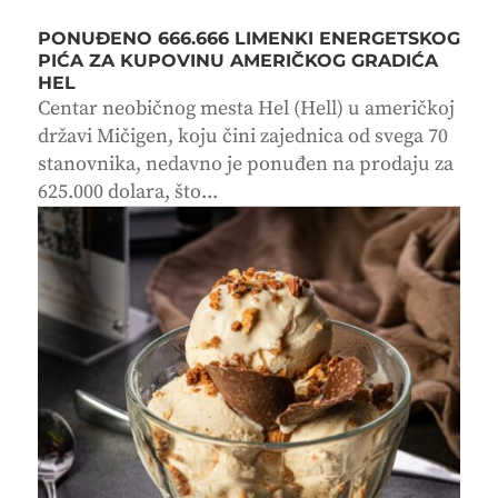
PONUĐENO 666.666 LIMENKI ENERGETSKOG
PIĆA ZA KUPOVINU AMERIČKOG GRADIĆA
HEL
Centar neobičnog mesta Hel (Hell) u američkoj
državi Mičigen, koju čini zajednica od svega 70
stanovnika, nedavno je ponuđen na prodaju za
625.000 dolara, što...