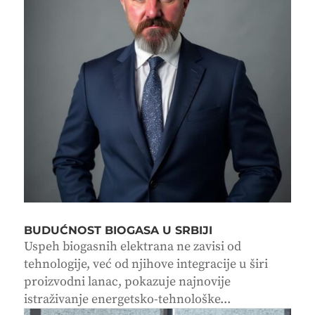
BUDUĆNOST BIOGASA U SRBIJI
Uspeh biogasnih elektrana ne zavisi od
tehnologije, već od njihove integracije u širi
proizvodni lanac, pokazuje najnovije
istraživanje energetsko-tehnološke...