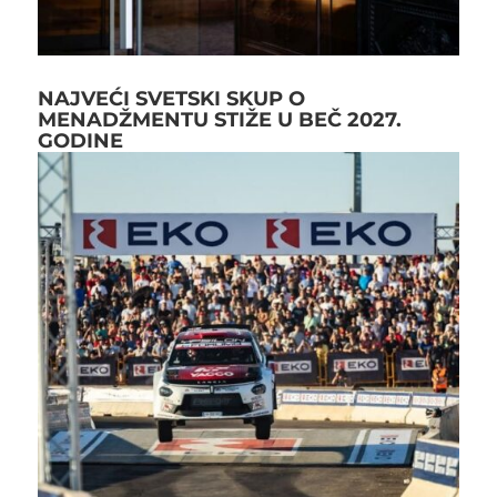
NAJVEĆI SVETSKI SKUP O
MENADŽMENTU STIŽE U BEČ 2027.
GODINE