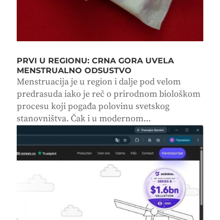
PRVI U REGIONU: CRNA GORA UVELA
MENSTRUALNO ODSUSTVO
Menstruacija je u region i dalje pod velom
predrasuda iako je reč o prirodnom biološkom
procesu koji pogađa polovinu svetskog
stanovništva. Čak i u modernom...