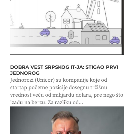
DOBRA VEST SRPSKOG IT-JA: STIGAO PRVI
JEDNOROG
Jednorozi (Unicor) su kompanije koje od
startap početne pozicije dosegnu tržišnu
vrednost veću od milijardu dolara, pre nego što
izađu na berzu. Za razliku od...