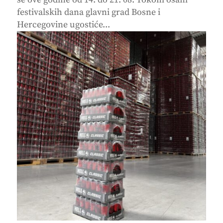
festivalskih dana glavni grad Bosne i
Hercegovine ugostiće...