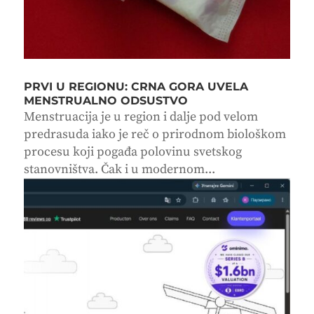
PRVI U REGIONU: CRNA GORA UVELA
MENSTRUALNO ODSUSTVO
Menstruacija je u region i dalje pod velom
predrasuda iako je reč o prirodnom biološkom
procesu koji pogađa polovinu svetskog
stanovništva. Čak i u modernom...