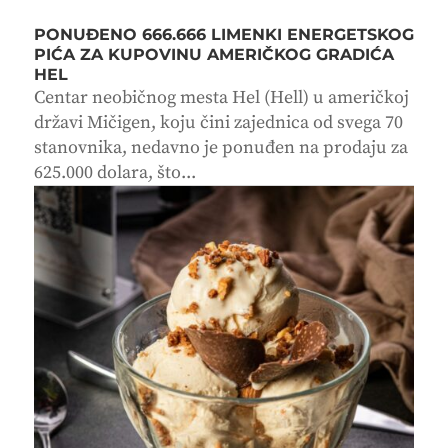
PONUĐENO 666.666 LIMENKI ENERGETSKOG
PIĆA ZA KUPOVINU AMERIČKOG GRADIĆA
HEL
Centar neobičnog mesta Hel (Hell) u američkoj
državi Mičigen, koju čini zajednica od svega 70
stanovnika, nedavno je ponuđen na prodaju za
625.000 dolara, što...