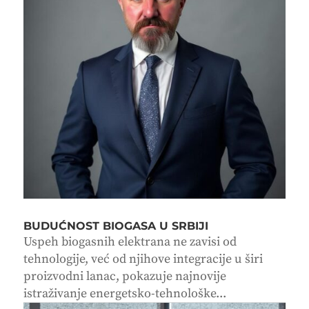
BUDUĆNOST BIOGASA U SRBIJI
Uspeh biogasnih elektrana ne zavisi od
tehnologije, već od njihove integracije u širi
proizvodni lanac, pokazuje najnovije
istraživanje energetsko-tehnološke...