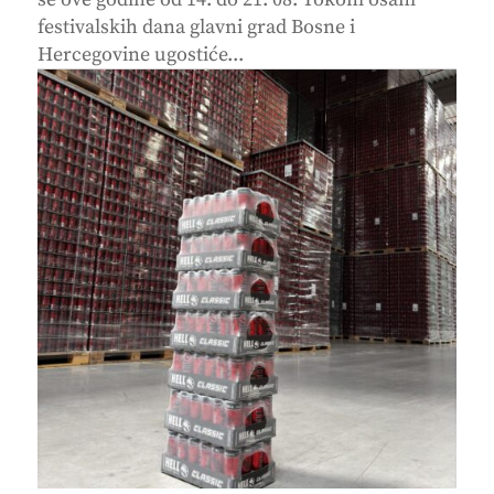
festivalskih dana glavni grad Bosne i
Hercegovine ugostiće...