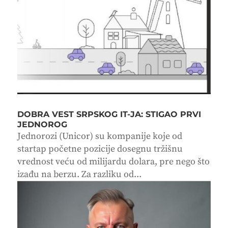
DOBRA VEST SRPSKOG IT-JA: STIGAO PRVI
JEDNOROG
Jednorozi (Unicor) su kompanije koje od
startap početne pozicije dosegnu tržišnu
vrednost veću od milijardu dolara, pre nego što
izađu na berzu. Za razliku od...