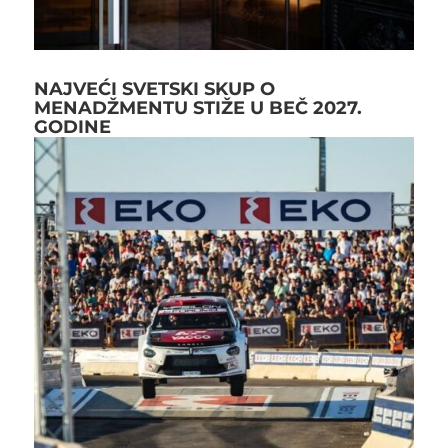
NAJVEĆI SVETSKI SKUP O
MENADŽMENTU STIŽE U BEČ 2027.
GODINE