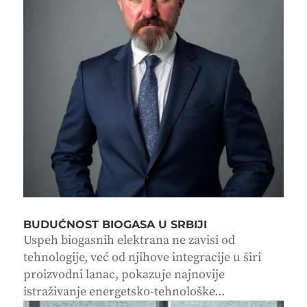
BUDUĆNOST BIOGASA U SRBIJI
Uspeh biogasnih elektrana ne zavisi od
tehnologije, već od njihove integracije u širi
proizvodni lanac, pokazuje najnovije
istraživanje energetsko-tehnološke...