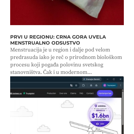
PRVI U REGIONU: CRNA GORA UVELA
MENSTRUALNO ODSUSTVO
Menstruacija je u region i dalje pod velom
predrasuda iako je reč o prirodnom biološkom
procesu koji pogađa polovinu svetskog
stanovništva. Čak i u modernom...