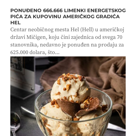
PONUĐENO 666.666 LIMENKI ENERGETSKOG
PIĆA ZA KUPOVINU AMERIČKOG GRADIĆA
HEL
Centar neobičnog mesta Hel (Hell) u američkoj
državi Mičigen, koju čini zajednica od svega 70
stanovnika, nedavno je ponuđen na prodaju za
625.000 dolara, što...