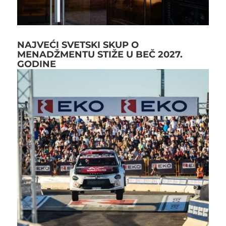
NAJVEĆI SVETSKI SKUP O
MENADŽMENTU STIŽE U BEČ 2027.
GODINE