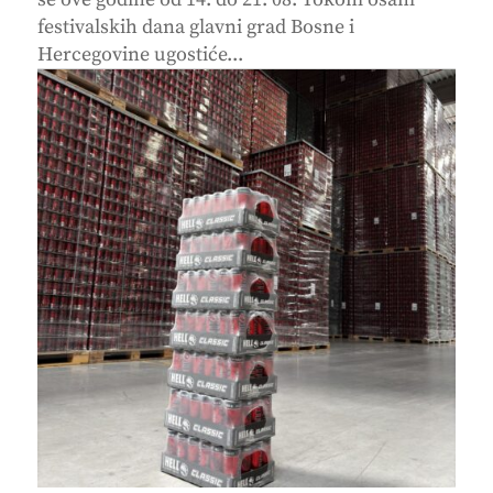
festivalskih dana glavni grad Bosne i
Hercegovine ugostiće...