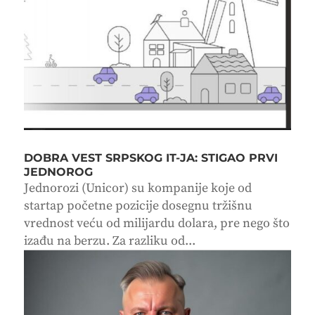
DOBRA VEST SRPSKOG IT-JA: STIGAO PRVI
JEDNOROG
Jednorozi (Unicor) su kompanije koje od
startap početne pozicije dosegnu tržišnu
vrednost veću od milijardu dolara, pre nego što
izađu na berzu. Za razliku od...