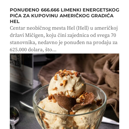
PONUĐENO 666.666 LIMENKI ENERGETSKOG
PIĆA ZA KUPOVINU AMERIČKOG GRADIĆA
HEL
Centar neobičnog mesta Hel (Hell) u američkoj
državi Mičigen, koju čini zajednica od svega 70
stanovnika, nedavno je ponuđen na prodaju za
625.000 dolara, što...