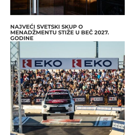
NAJVEĆI SVETSKI SKUP O
MENADŽMENTU STIŽE U BEČ 2027.
GODINE