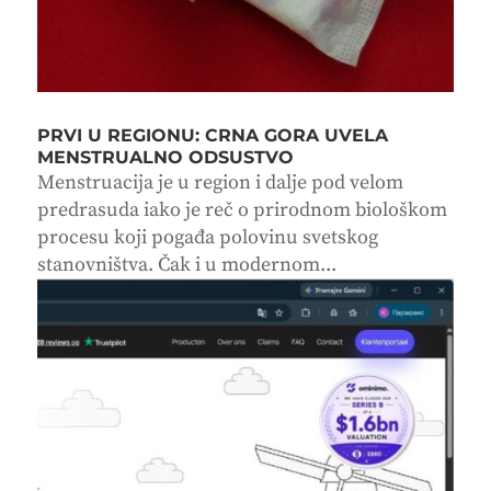
PRVI U REGIONU: CRNA GORA UVELA
MENSTRUALNO ODSUSTVO
Menstruacija je u region i dalje pod velom
predrasuda iako je reč o prirodnom biološkom
procesu koji pogađa polovinu svetskog
stanovništva. Čak i u modernom...