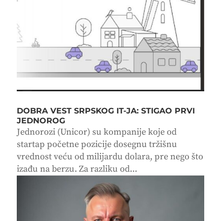
DOBRA VEST SRPSKOG IT-JA: STIGAO PRVI
JEDNOROG
Jednorozi (Unicor) su kompanije koje od
startap početne pozicije dosegnu tržišnu
vrednost veću od milijardu dolara, pre nego što
izađu na berzu. Za razliku od...