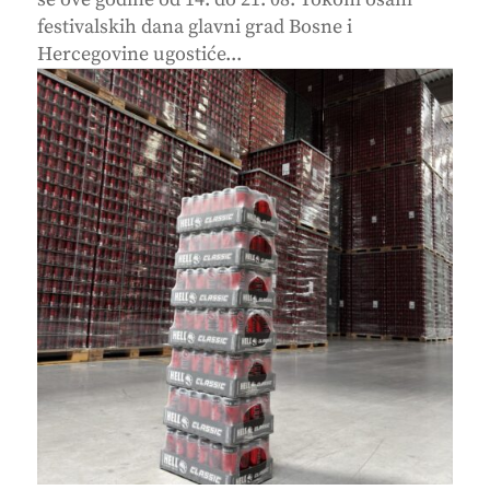
festivalskih dana glavni grad Bosne i
Hercegovine ugostiće...