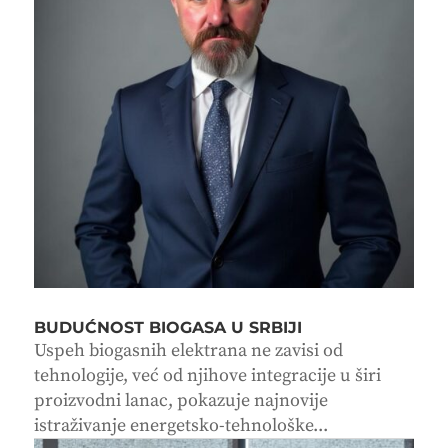
BUDUĆNOST BIOGASA U SRBIJI
Uspeh biogasnih elektrana ne zavisi od
tehnologije, već od njihove integracije u širi
proizvodni lanac, pokazuje najnovije
istraživanje energetsko-tehnološke...