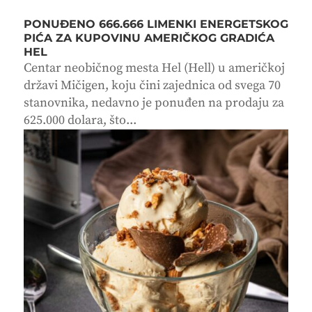
PONUĐENO 666.666 LIMENKI ENERGETSKOG
PIĆA ZA KUPOVINU AMERIČKOG GRADIĆA
HEL
Centar neobičnog mesta Hel (Hell) u američkoj
državi Mičigen, koju čini zajednica od svega 70
stanovnika, nedavno je ponuđen na prodaju za
625.000 dolara, što...