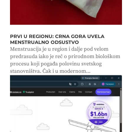
PRVI U REGIONU: CRNA GORA UVELA
MENSTRUALNO ODSUSTVO
Menstruacija je u region i dalje pod velom
predrasuda iako je reč o prirodnom biološkom
procesu koji pogađa polovinu svetskog
stanovništva. Čak i u modernom...