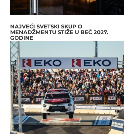
NAJVEĆI SVETSKI SKUP O
MENADŽMENTU STIŽE U BEČ 2027.
GODINE