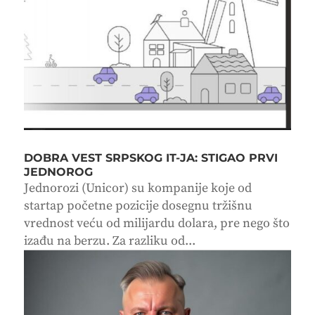
DOBRA VEST SRPSKOG IT-JA: STIGAO PRVI
JEDNOROG
Jednorozi (Unicor) su kompanije koje od
startap početne pozicije dosegnu tržišnu
vrednost veću od milijardu dolara, pre nego što
izađu na berzu. Za razliku od...