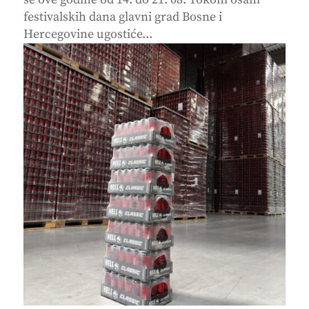
festivalskih dana glavni grad Bosne i
Hercegovine ugostiće...