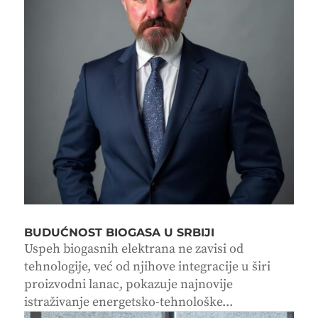
BUDUĆNOST BIOGASA U SRBIJI
Uspeh biogasnih elektrana ne zavisi od
tehnologije, već od njihove integracije u širi
proizvodni lanac, pokazuje najnovije
istraživanje energetsko-tehnološke...