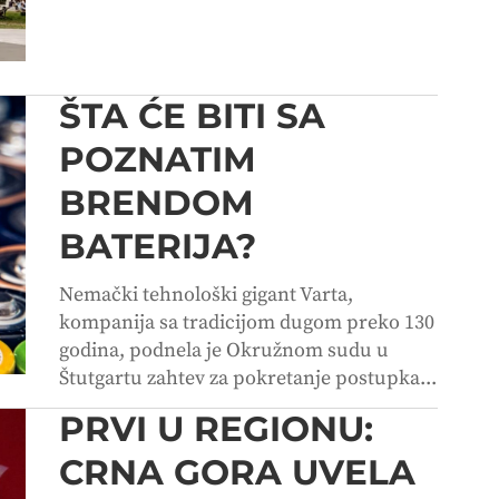
ŠTA ĆE BITI SA
POZNATIM
BRENDOM
BATERIJA?
Nemački tehnološki gigant Varta,
kompanija sa tradicijom dugom preko 130
godina, podnela je Okružnom sudu u
Štutgartu zahtev za pokretanje postupka...
PRVI U REGIONU:
CRNA GORA UVELA