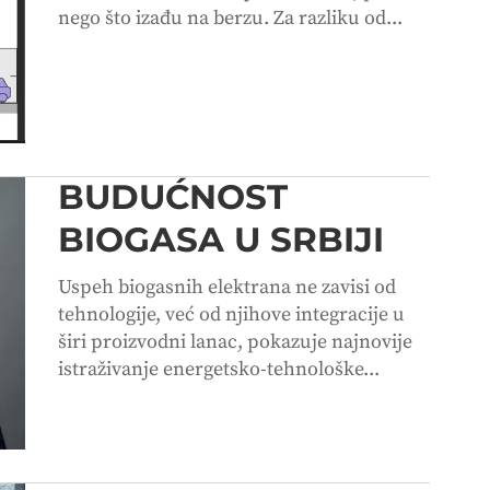
nego što izađu na berzu. Za razliku od...
BUDUĆNOST
BIOGASA U SRBIJI
Uspeh biogasnih elektrana ne zavisi od
tehnologije, već od njihove integracije u
širi proizvodni lanac, pokazuje najnovije
istraživanje energetsko-tehnološke...