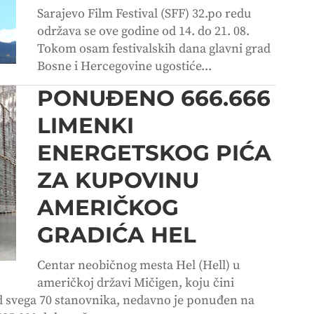
Sarajevo Film Festival (SFF) 32.po redu
održava se ove godine od 14. do 21. 08.
Tokom osam festivalskih dana glavni grad
Bosne i Hercegovine ugostiće...
PONUĐENO 666.666
LIMENKI
ENERGETSKOG PIĆA
ZA KUPOVINU
AMERIČKOG
GRADIĆA HEL
Centar neobičnog mesta Hel (Hell) u
američkoj državi Mičigen, koju čini
d svega 70 stanovnika, nedavno je ponuđen na