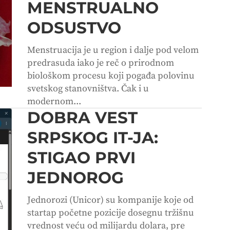
MENSTRUALNO
ODSUSTVO
Menstruacija je u region i dalje pod velom
predrasuda iako je reč o prirodnom
biološkom procesu koji pogađa polovinu
svetskog stanovništva. Čak i u
modernom...
DOBRA VEST
SRPSKOG IT-JA:
STIGAO PRVI
JEDNOROG
Jednorozi (Unicor) su kompanije koje od
startap početne pozicije dosegnu tržišnu
vrednost veću od milijardu dolara, pre