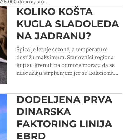
25.000 dolara, što...
KOLIKO KOŠTA
KUGLA SLADOLEDA
NA JADRANU?
Špica je letnje sezone, a temperature
dostižu maksimum. Stanovnici regiona
koji su krenuli na odmore moraju da se
naoružaju strpljenjem jer su kolone na...
DODELJENA PRVA
DINARSKA
FAKTORING LINIJA
EBRD