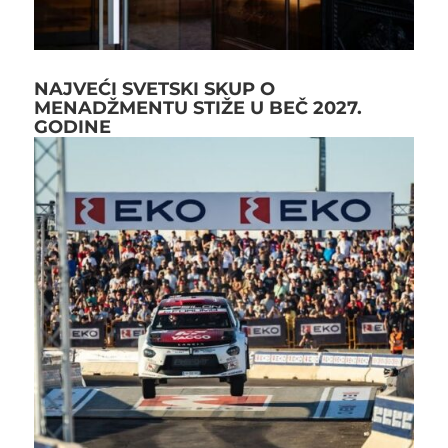
NAJVEĆI SVETSKI SKUP O
MENADŽMENTU STIŽE U BEČ 2027.
GODINE