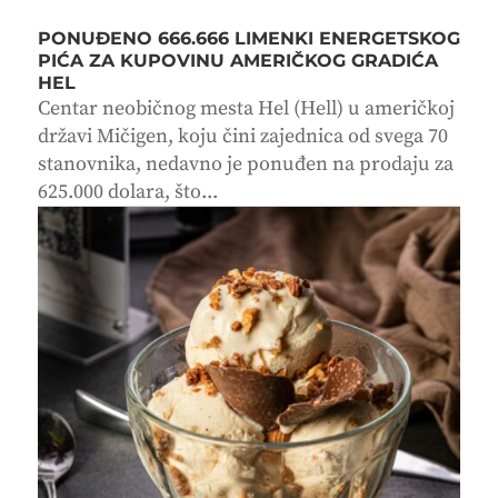
PONUĐENO 666.666 LIMENKI ENERGETSKOG
PIĆA ZA KUPOVINU AMERIČKOG GRADIĆA
HEL
Centar neobičnog mesta Hel (Hell) u američkoj
državi Mičigen, koju čini zajednica od svega 70
stanovnika, nedavno je ponuđen na prodaju za
625.000 dolara, što...