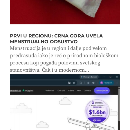
PRVI U REGIONU: CRNA GORA UVELA
MENSTRUALNO ODSUSTVO
Menstruacija je u region i dalje pod velom
predrasuda iako je reč o prirodnom biološkom
procesu koji pogađa polovinu svetskog
stanovništva. Čak i u modernom...