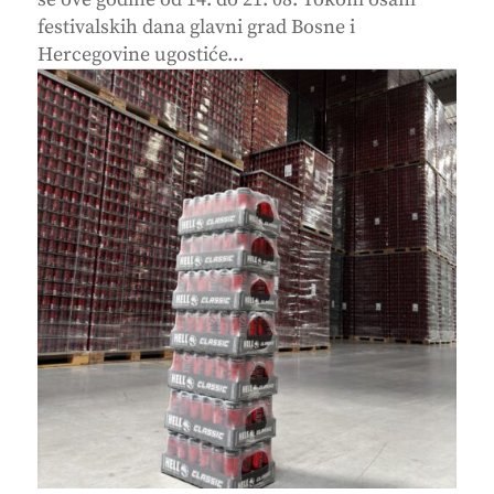
festivalskih dana glavni grad Bosne i
Hercegovine ugostiće...