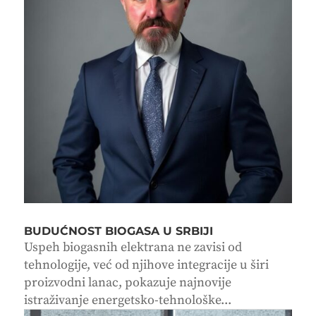
BUDUĆNOST BIOGASA U SRBIJI
Uspeh biogasnih elektrana ne zavisi od
tehnologije, već od njihove integracije u širi
proizvodni lanac, pokazuje najnovije
istraživanje energetsko-tehnološke...