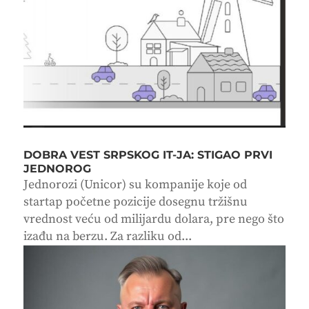
DOBRA VEST SRPSKOG IT-JA: STIGAO PRVI
JEDNOROG
Jednorozi (Unicor) su kompanije koje od
startap početne pozicije dosegnu tržišnu
vrednost veću od milijardu dolara, pre nego što
izađu na berzu. Za razliku od...