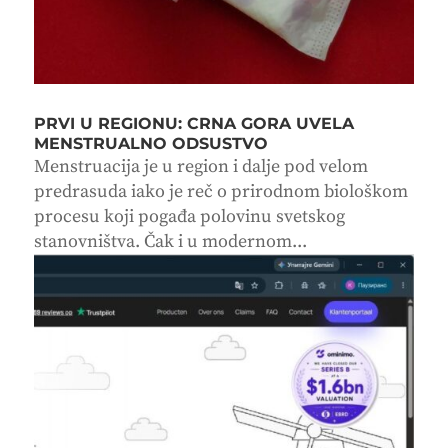
PRVI U REGIONU: CRNA GORA UVELA
MENSTRUALNO ODSUSTVO
Menstruacija je u region i dalje pod velom
predrasuda iako je reč o prirodnom biološkom
procesu koji pogađa polovinu svetskog
stanovništva. Čak i u modernom...