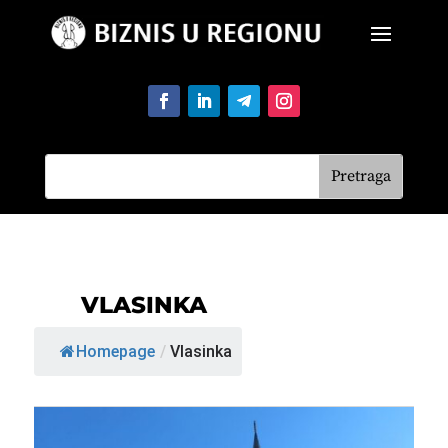
VLASINKA
Homepage
/
Vlasinka