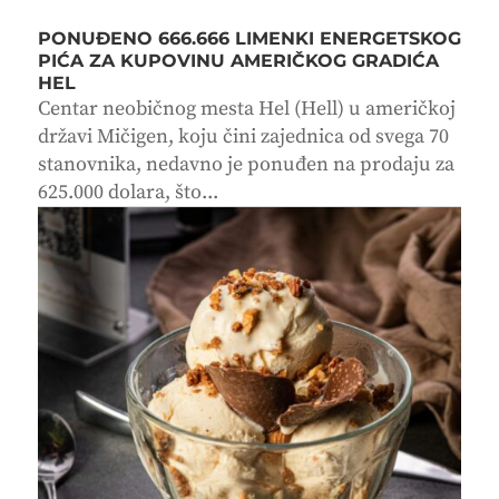
PONUĐENO 666.666 LIMENKI ENERGETSKOG
PIĆA ZA KUPOVINU AMERIČKOG GRADIĆA
HEL
Centar neobičnog mesta Hel (Hell) u američkoj
državi Mičigen, koju čini zajednica od svega 70
stanovnika, nedavno je ponuđen na prodaju za
625.000 dolara, što...