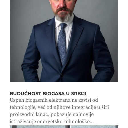
BUDUĆNOST BIOGASA U SRBIJI
Uspeh biogasnih elektrana ne zavisi od
tehnologije, već od njihove integracije u širi
proizvodni lanac, pokazuje najnovije
istraživanje energetsko-tehnološke...