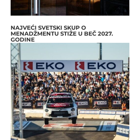
NAJVEĆI SVETSKI SKUP O
MENADŽMENTU STIŽE U BEČ 2027.
GODINE