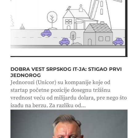
DOBRA VEST SRPSKOG IT-JA: STIGAO PRVI
JEDNOROG
Jednorozi (Unicor) su kompanije koje od
startap početne pozicije dosegnu tržišnu
vrednost veću od milijardu dolara, pre nego što
izađu na berzu. Za razliku od...