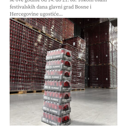
festivalskih dana glavni grad Bosne i
Hercegovine ugostiće...