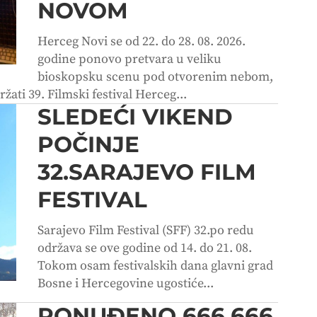
NOVOM
Herceg Novi se od 22. do 28. 08. 2026.
godine ponovo pretvara u veliku
bioskopsku scenu pod otvorenim nebom,
ržati 39. Filmski festival Herceg...
SLEDEĆI VIKEND
POČINJE
32.SARAJEVO FILM
FESTIVAL
Sarajevo Film Festival (SFF) 32.po redu
održava se ove godine od 14. do 21. 08.
Tokom osam festivalskih dana glavni grad
Bosne i Hercegovine ugostiće...
PONUĐENO 666.666