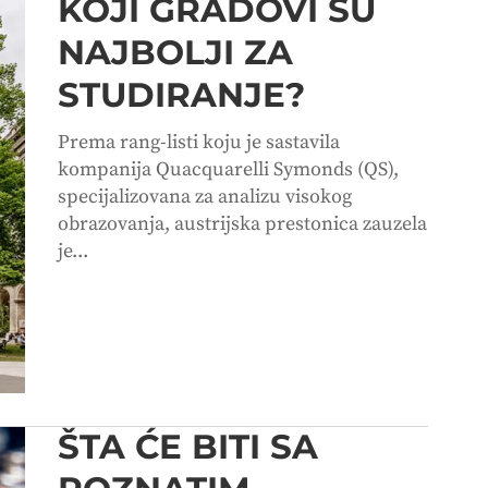
KOJI GRADOVI SU
NAJBOLJI ZA
STUDIRANJE?
Prema rang-listi koju je sastavila
kompanija Quacquarelli Symonds (QS),
specijalizovana za analizu visokog
obrazovanja, austrijska prestonica zauzela
je...
ŠTA ĆE BITI SA