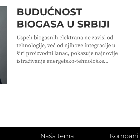
BUDUĆNOST
BIOGASA U SRBIJI
Uspeh biogasnih elektrana ne zavisi od
tehnologije, već od njihove integracije u
širi proizvodni lanac, pokazuje najnovije
istraživanje energetsko-tehnološke...
Naša tema
Kompanij