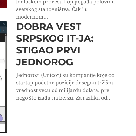
biološkom procesu koji pogađa polovinu
svetskog stanovništva. Čak i u
modernom...
DOBRA VEST
SRPSKOG IT-JA:
STIGAO PRVI
JEDNOROG
Jednorozi (Unicor) su kompanije koje od
startap početne pozicije dosegnu tržišnu
vrednost veću od milijardu dolara, pre
nego što izađu na berzu. Za razliku od...