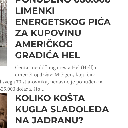
LIMENKI
ENERGETSKOG PIĆA
ZA KUPOVINU
AMERIČKOG
GRADIĆA HEL
Centar neobičnog mesta Hel (Hell) u
američkoj državi Mičigen, koju čini
d svega 70 stanovnika, nedavno je ponuđen na
25.000 dolara, što...
KOLIKO KOŠTA
KUGLA SLADOLEDA
NA JADRANU?