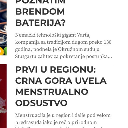
POZNATIM
BRENDOM
BATERIJA?
Nemački tehnološki gigant Varta,
kompanija sa tradicijom dugom preko 130
godina, podnela je Okružnom sudu u
Štutgartu zahtev za pokretanje postupka...
PRVI U REGIONU:
CRNA GORA UVELA
MENSTRUALNO
ODSUSTVO
Menstruacija je u region i dalje pod velom
predrasuda iako je reč o prirodnom