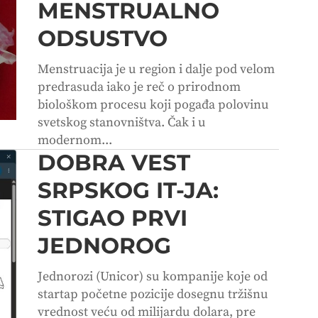
MENSTRUALNO
ODSUSTVO
Menstruacija je u region i dalje pod velom
predrasuda iako je reč o prirodnom
biološkom procesu koji pogađa polovinu
svetskog stanovništva. Čak i u
modernom...
DOBRA VEST
SRPSKOG IT-JA:
STIGAO PRVI
JEDNOROG
Jednorozi (Unicor) su kompanije koje od
startap početne pozicije dosegnu tržišnu
vrednost veću od milijardu dolara, pre