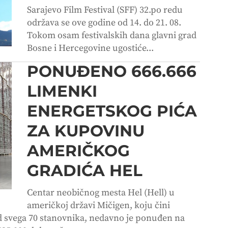
Sarajevo Film Festival (SFF) 32.po redu
održava se ove godine od 14. do 21. 08.
Tokom osam festivalskih dana glavni grad
Bosne i Hercegovine ugostiće...
PONUĐENO 666.666
LIMENKI
ENERGETSKOG PIĆA
ZA KUPOVINU
AMERIČKOG
GRADIĆA HEL
Centar neobičnog mesta Hel (Hell) u
američkoj državi Mičigen, koju čini
d svega 70 stanovnika, nedavno je ponuđen na