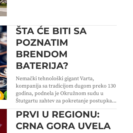
ŠTA ĆE BITI SA
POZNATIM
BRENDOM
BATERIJA?
Nemački tehnološki gigant Varta,
kompanija sa tradicijom dugom preko 130
godina, podnela je Okružnom sudu u
Štutgartu zahtev za pokretanje postupka...
PRVI U REGIONU:
CRNA GORA UVELA