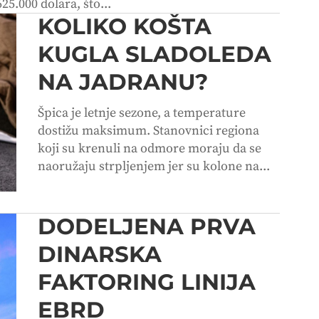
25.000 dolara, što...
KOLIKO KOŠTA
KUGLA SLADOLEDA
NA JADRANU?
Špica je letnje sezone, a temperature
dostižu maksimum. Stanovnici regiona
koji su krenuli na odmore moraju da se
naoružaju strpljenjem jer su kolone na...
DODELJENA PRVA
DINARSKA
FAKTORING LINIJA
EBRD