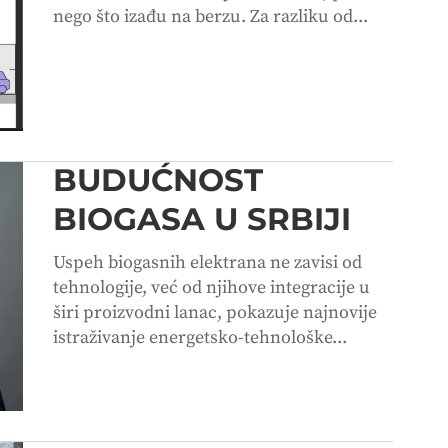
nego što izađu na berzu. Za razliku od...
BUDUĆNOST
BIOGASA U SRBIJI
Uspeh biogasnih elektrana ne zavisi od
tehnologije, već od njihove integracije u
širi proizvodni lanac, pokazuje najnovije
istraživanje energetsko-tehnološke...