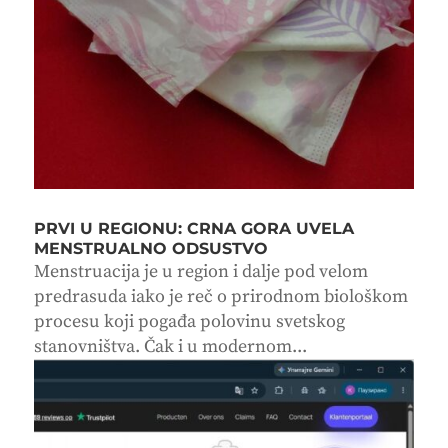
PRVI U REGIONU: CRNA GORA UVELA
MENSTRUALNO ODSUSTVO
Menstruacija je u region i dalje pod velom
predrasuda iako je reč o prirodnom biološkom
procesu koji pogađa polovinu svetskog
stanovništva. Čak i u modernom...