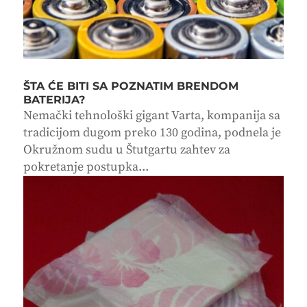
ŠTA ĆE BITI SA POZNATIM BRENDOM
BATERIJA?
Nemački tehnološki gigant Varta, kompanija sa
tradicijom dugom preko 130 godina, podnela je
Okružnom sudu u Štutgartu zahtev za
pokretanje postupka...