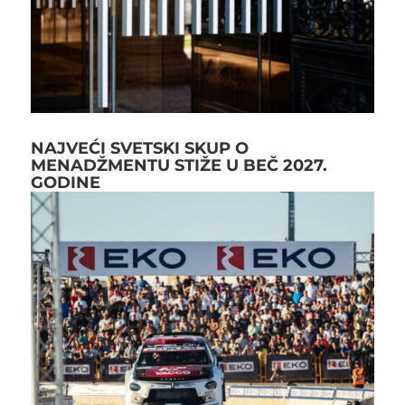
NAJVEĆI SVETSKI SKUP O
MENADŽMENTU STIŽE U BEČ 2027.
GODINE