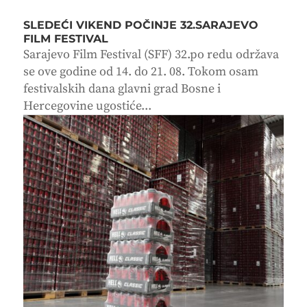
SLEDEĆI VIKEND POČINJE 32.SARAJEVO
FILM FESTIVAL
Sarajevo Film Festival (SFF) 32.po redu održava
se ove godine od 14. do 21. 08. Tokom osam
festivalskih dana glavni grad Bosne i
Hercegovine ugostiće...