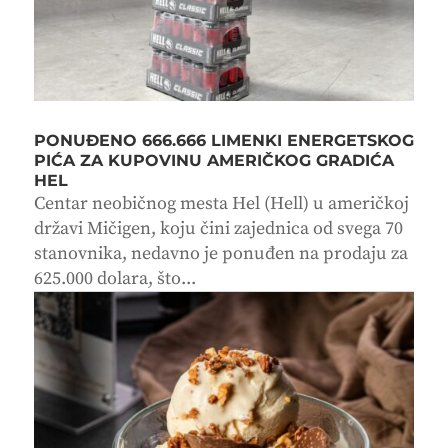
PONUĐENO 666.666 LIMENKI ENERGETSKOG
PIĆA ZA KUPOVINU AMERIČKOG GRADIĆA
HEL
Centar neobičnog mesta Hel (Hell) u američkoj
državi Mičigen, koju čini zajednica od svega 70
stanovnika, nedavno je ponuđen na prodaju za
625.000 dolara, što...