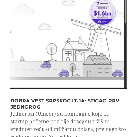
DOBRA VEST SRPSKOG IT-JA: STIGAO PRVI
JEDNOROG
Jednorozi (Unicor) su kompanije koje od
startap početne pozicije dosegnu tržišnu
vrednost veću od milijardu dolara, pre nego što
izađu na berzu. Za razliku od...