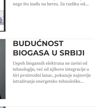
nego što izađu na berzu. Za razliku od...
BUDUĆNOST
BIOGASA U SRBIJI
Uspeh biogasnih elektrana ne zavisi od
tehnologije, već od njihove integracije u
širi proizvodni lanac, pokazuje najnovije
istraživanje energetsko-tehnološke...