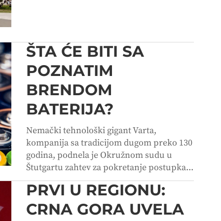
ŠTA ĆE BITI SA
POZNATIM
BRENDOM
BATERIJA?
Nemački tehnološki gigant Varta,
kompanija sa tradicijom dugom preko 130
godina, podnela je Okružnom sudu u
Štutgartu zahtev za pokretanje postupka...
PRVI U REGIONU:
CRNA GORA UVELA