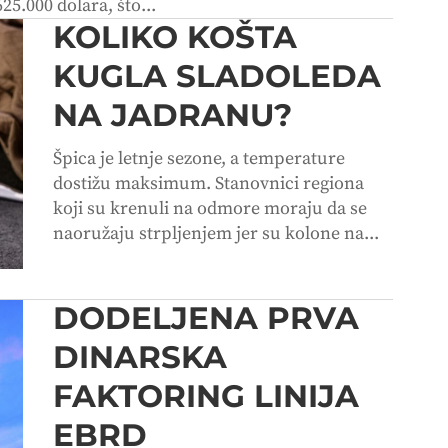
25.000 dolara, što...
KOLIKO KOŠTA
KUGLA SLADOLEDA
NA JADRANU?
Špica je letnje sezone, a temperature
dostižu maksimum. Stanovnici regiona
koji su krenuli na odmore moraju da se
naoružaju strpljenjem jer su kolone na...
DODELJENA PRVA
DINARSKA
FAKTORING LINIJA
EBRD