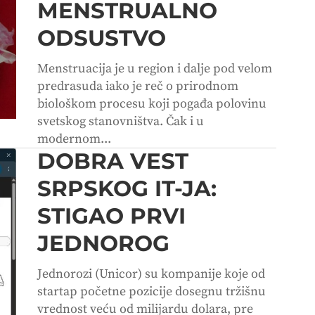
MENSTRUALNO
ODSUSTVO
Menstruacija je u region i dalje pod velom
predrasuda iako je reč o prirodnom
biološkom procesu koji pogađa polovinu
svetskog stanovništva. Čak i u
modernom...
DOBRA VEST
SRPSKOG IT-JA:
STIGAO PRVI
JEDNOROG
Jednorozi (Unicor) su kompanije koje od
startap početne pozicije dosegnu tržišnu
vrednost veću od milijardu dolara, pre