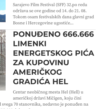
Sarajevo Film Festival (SFF) 32.po redu
održava se ove godine od 14. do 21. 08.
Tokom osam festivalskih dana glavni grad
Bosne i Hercegovine ugostiće...
PONUĐENO 666.666
LIMENKI
ENERGETSKOG PIĆA
ZA KUPOVINU
AMERIČKOG
GRADIĆA HEL
Centar neobičnog mesta Hel (Hell) u
američkoj državi Mičigen, koju čini
d svega 70 stanovnika, nedavno je ponuđen na