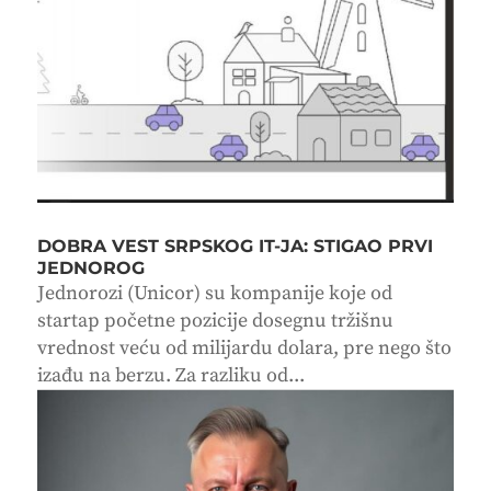
DOBRA VEST SRPSKOG IT-JA: STIGAO PRVI
JEDNOROG
Jednorozi (Unicor) su kompanije koje od
startap početne pozicije dosegnu tržišnu
vrednost veću od milijardu dolara, pre nego što
izađu na berzu. Za razliku od...