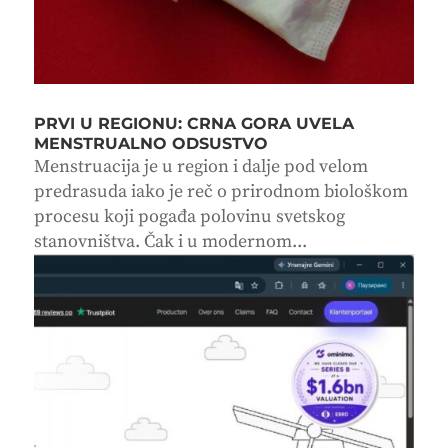
PRVI U REGIONU: CRNA GORA UVELA
MENSTRUALNO ODSUSTVO
Menstruacija je u region i dalje pod velom
predrasuda iako je reč o prirodnom biološkom
procesu koji pogađa polovinu svetskog
stanovništva. Čak i u modernom...