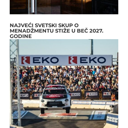
NAJVEĆI SVETSKI SKUP O
MENADŽMENTU STIŽE U BEČ 2027.
GODINE