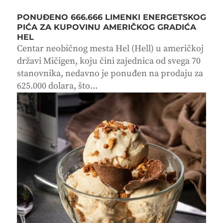
PONUĐENO 666.666 LIMENKI ENERGETSKOG
PIĆA ZA KUPOVINU AMERIČKOG GRADIĆA
HEL
Centar neobičnog mesta Hel (Hell) u američkoj
državi Mičigen, koju čini zajednica od svega 70
stanovnika, nedavno je ponuđen na prodaju za
625.000 dolara, što...