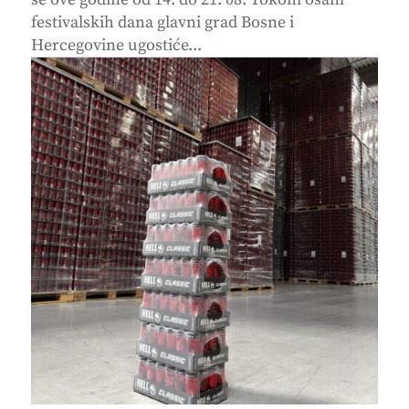
festivalskih dana glavni grad Bosne i
Hercegovine ugostiće...