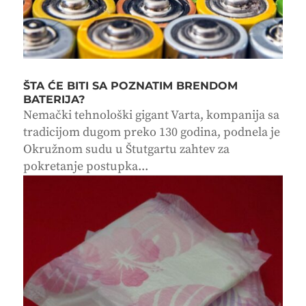
ŠTA ĆE BITI SA POZNATIM BRENDOM
BATERIJA?
Nemački tehnološki gigant Varta, kompanija sa
tradicijom dugom preko 130 godina, podnela je
Okružnom sudu u Štutgartu zahtev za
pokretanje postupka...