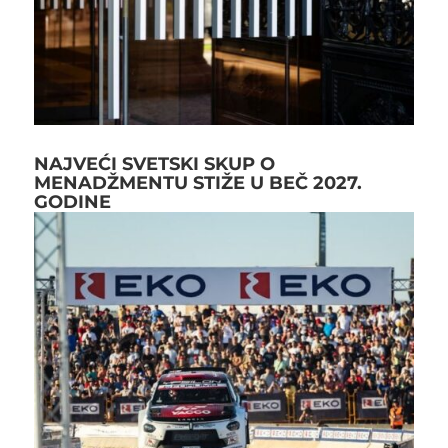
NAJVEĆI SVETSKI SKUP O
MENADŽMENTU STIŽE U BEČ 2027.
GODINE