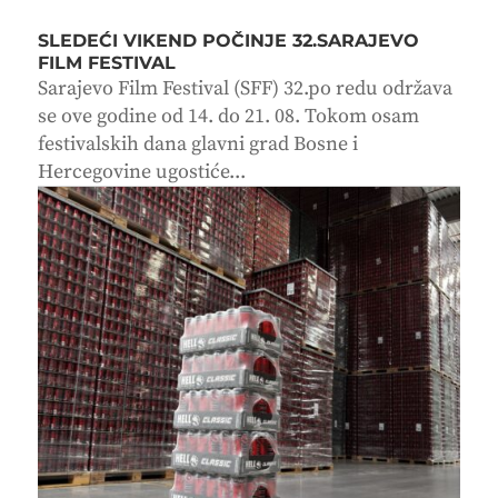
SLEDEĆI VIKEND POČINJE 32.SARAJEVO
FILM FESTIVAL
Sarajevo Film Festival (SFF) 32.po redu održava
se ove godine od 14. do 21. 08. Tokom osam
festivalskih dana glavni grad Bosne i
Hercegovine ugostiće...