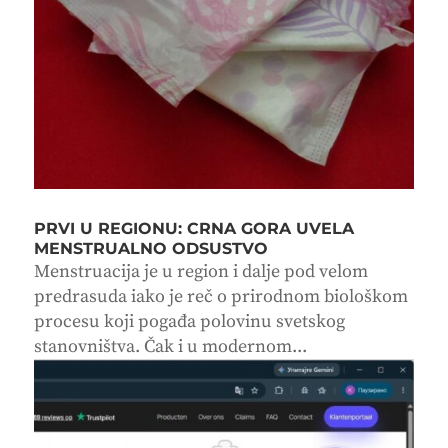
PRVI U REGIONU: CRNA GORA UVELA
MENSTRUALNO ODSUSTVO
Menstruacija je u region i dalje pod velom
predrasuda iako je reč o prirodnom biološkom
procesu koji pogađa polovinu svetskog
stanovništva. Čak i u modernom...