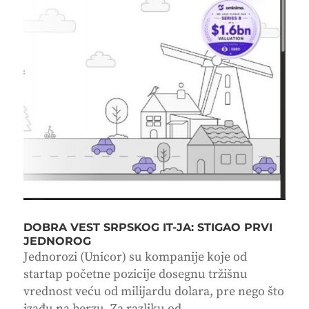
DOBRA VEST SRPSKOG IT-JA: STIGAO PRVI
JEDNOROG
Jednorozi (Unicor) su kompanije koje od
startap početne pozicije dosegnu tržišnu
vrednost veću od milijardu dolara, pre nego što
izađu na berzu. Za razliku od...