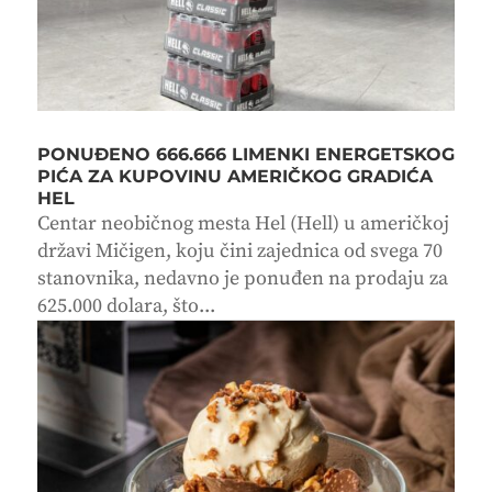
PONUĐENO 666.666 LIMENKI ENERGETSKOG
PIĆA ZA KUPOVINU AMERIČKOG GRADIĆA
HEL
Centar neobičnog mesta Hel (Hell) u američkoj
državi Mičigen, koju čini zajednica od svega 70
stanovnika, nedavno je ponuđen na prodaju za
625.000 dolara, što...