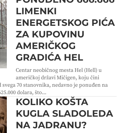
LIMENKI
ENERGETSKOG PIĆA
ZA KUPOVINU
AMERIČKOG
GRADIĆA HEL
Centar neobičnog mesta Hel (Hell) u
američkoj državi Mičigen, koju čini
d svega 70 stanovnika, nedavno je ponuđen na
25.000 dolara, što...
KOLIKO KOŠTA
KUGLA SLADOLEDA
NA JADRANU?