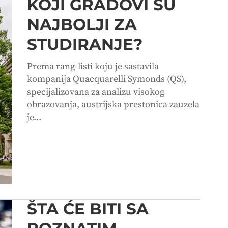
KOJI GRADOVI SU
NAJBOLJI ZA
STUDIRANJE?
Prema rang-listi koju je sastavila
kompanija Quacquarelli Symonds (QS),
specijalizovana za analizu visokog
obrazovanja, austrijska prestonica zauzela
je...
ŠTA ĆE BITI SA