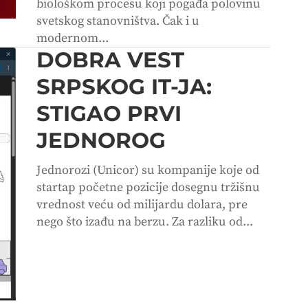
biološkom procesu koji pogađa polovinu
svetskog stanovništva. Čak i u
modernom...
DOBRA VEST
SRPSKOG IT-JA:
STIGAO PRVI
JEDNOROG
Jednorozi (Unicor) su kompanije koje od
startap početne pozicije dosegnu tržišnu
vrednost veću od milijardu dolara, pre
nego što izađu na berzu. Za razliku od...