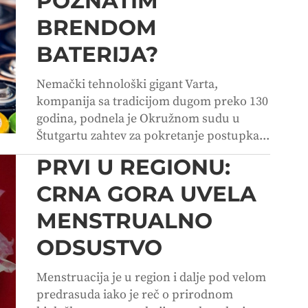
POZNATIM
BRENDOM
BATERIJA?
Nemački tehnološki gigant Varta,
kompanija sa tradicijom dugom preko 130
godina, podnela je Okružnom sudu u
Štutgartu zahtev za pokretanje postupka...
PRVI U REGIONU:
CRNA GORA UVELA
MENSTRUALNO
ODSUSTVO
Menstruacija je u region i dalje pod velom
predrasuda iako je reč o prirodnom