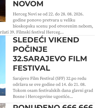
NOVOM
Herceg Novi se od 22. do 28. 08. 2026.
godine ponovo pretvara u veliku
bioskopsku scenu pod otvorenim nebom,
ržati 39. Filmski festival Herceg...
SLEDEĆI VIKEND
POČINJE
32.SARAJEVO FILM
FESTIVAL
Sarajevo Film Festival (SFF) 32.po redu
održava se ove godine od 14. do 21. 08.
Tokom osam festivalskih dana glavni grad
Bosne i Hercegovine ugostiće...
PONUĐENO 666.666