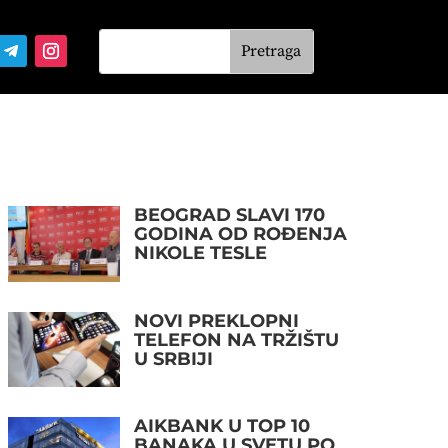
BEOGRAD SLAVI 170
GODINA OD ROĐENJA
NIKOLE TESLE
NOVI PREKLOPNI
TELEFON NA TRŽIŠTU
U SRBIJI
AIKBANK U TOP 10
BANAKA U SVETU PO