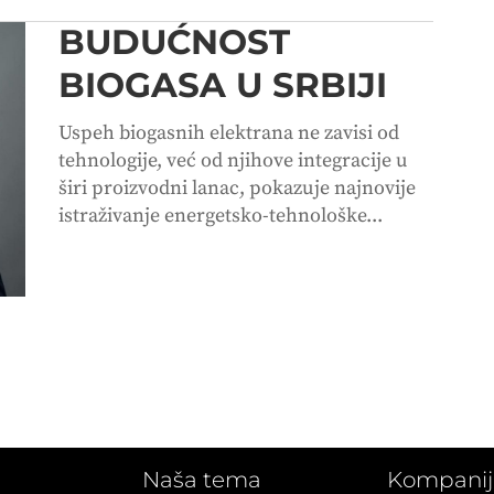
BUDUĆNOST
BIOGASA U SRBIJI
Uspeh biogasnih elektrana ne zavisi od
tehnologije, već od njihove integracije u
širi proizvodni lanac, pokazuje najnovije
istraživanje energetsko-tehnološke...
Naša tema
Kompanij