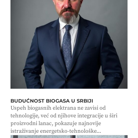
BUDUĆNOST BIOGASA U SRBIJI
Uspeh biogasnih elektrana ne zavisi od
tehnologije, već od njihove integracije u širi
proizvodni lanac, pokazuje najnovije
istraživanje energetsko-tehnološke...