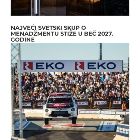
NAJVEĆI SVETSKI SKUP O
MENADŽMENTU STIŽE U BEČ 2027.
GODINE