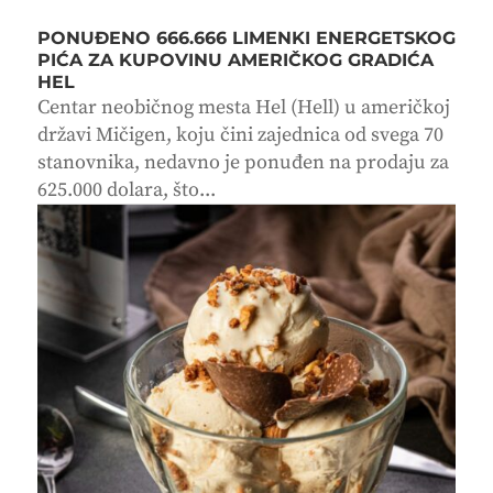
PONUĐENO 666.666 LIMENKI ENERGETSKOG
PIĆA ZA KUPOVINU AMERIČKOG GRADIĆA
HEL
Centar neobičnog mesta Hel (Hell) u američkoj
državi Mičigen, koju čini zajednica od svega 70
stanovnika, nedavno je ponuđen na prodaju za
625.000 dolara, što...