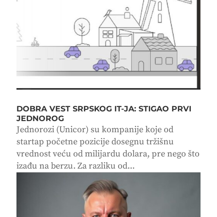
DOBRA VEST SRPSKOG IT-JA: STIGAO PRVI
JEDNOROG
Jednorozi (Unicor) su kompanije koje od
startap početne pozicije dosegnu tržišnu
vrednost veću od milijardu dolara, pre nego što
izađu na berzu. Za razliku od...