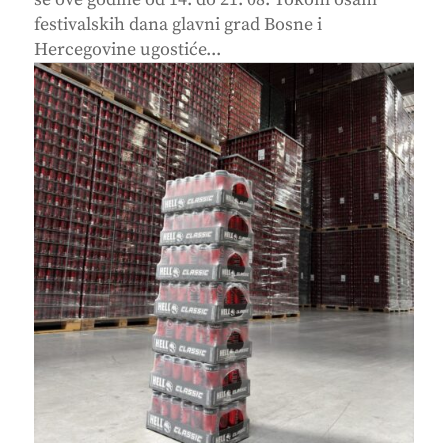
festivalskih dana glavni grad Bosne i
Hercegovine ugostiće...