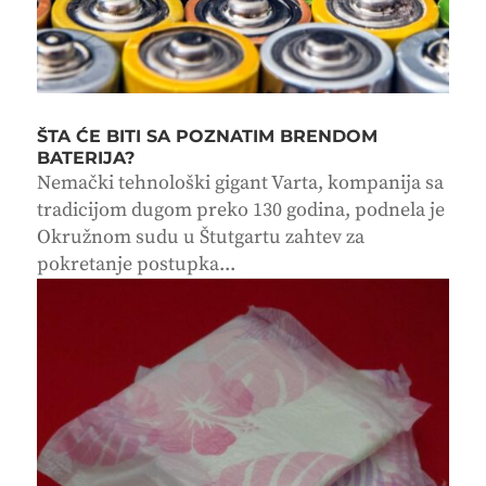
ŠTA ĆE BITI SA POZNATIM BRENDOM
BATERIJA?
Nemački tehnološki gigant Varta, kompanija sa
tradicijom dugom preko 130 godina, podnela je
Okružnom sudu u Štutgartu zahtev za
pokretanje postupka...