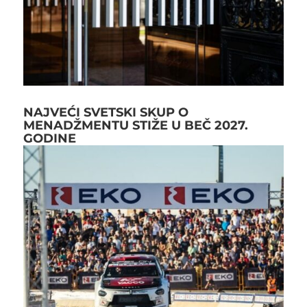
NAJVEĆI SVETSKI SKUP O
MENADŽMENTU STIŽE U BEČ 2027.
GODINE