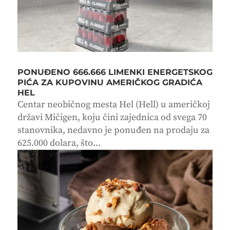
PONUĐENO 666.666 LIMENKI ENERGETSKOG
PIĆA ZA KUPOVINU AMERIČKOG GRADIĆA
HEL
Centar neobičnog mesta Hel (Hell) u američkoj
državi Mičigen, koju čini zajednica od svega 70
stanovnika, nedavno je ponuđen na prodaju za
625.000 dolara, što...