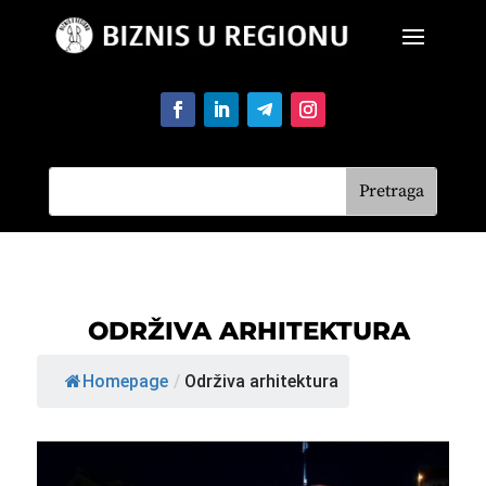
ODRŽIVA ARHITEKTURA
Homepage
/
Održiva arhitektura