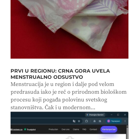
PRVI U REGIONU: CRNA GORA UVELA
MENSTRUALNO ODSUSTVO
Menstruacija je u region i dalje pod velom
predrasuda iako je reč o prirodnom biološkom
procesu koji pogađa polovinu svetskog
stanovništva. Čak i u modernom...