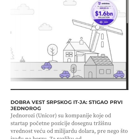
DOBRA VEST SRPSKOG IT-JA: STIGAO PRVI
JEDNOROG
Jednorozi (Unicor) su kompanije koje od
startap početne pozicije dosegnu tržišnu
vrednost veću od milijardu dolara, pre nego što
izađu na berzu. Za razliku od...