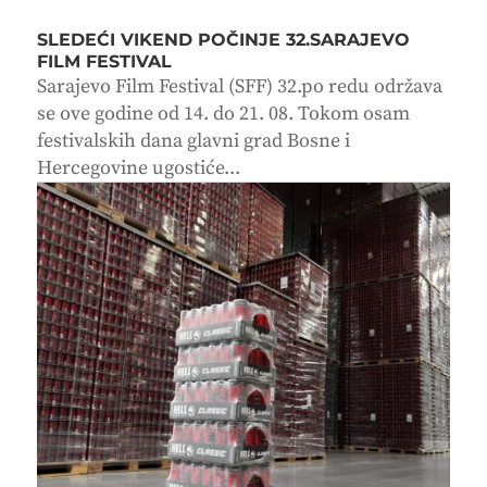
SLEDEĆI VIKEND POČINJE 32.SARAJEVO
FILM FESTIVAL
Sarajevo Film Festival (SFF) 32.po redu održava
se ove godine od 14. do 21. 08. Tokom osam
festivalskih dana glavni grad Bosne i
Hercegovine ugostiće...